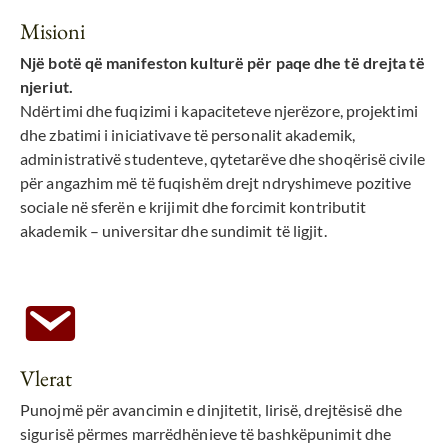
Misioni
Një botë që manifeston kulturë për paqe dhe të drejta të
njeriut.
Ndërtimi dhe fuqizimi i kapaciteteve njerëzore, projektimi
dhe zbatimi i iniciativave të personalit akademik,
administrativë studenteve, qytetarëve dhe shoqërisë civile
për angazhim më të fuqishëm drejt ndryshimeve pozitive
sociale në sferën e krijimit dhe forcimit kontributit
akademik – universitar dhe sundimit të ligjit.
Vlerat
Punojmë për avancimin e dinjitetit, lirisë, drejtësisë dhe
sigurisë përmes marrëdhënieve të bashkëpunimit dhe