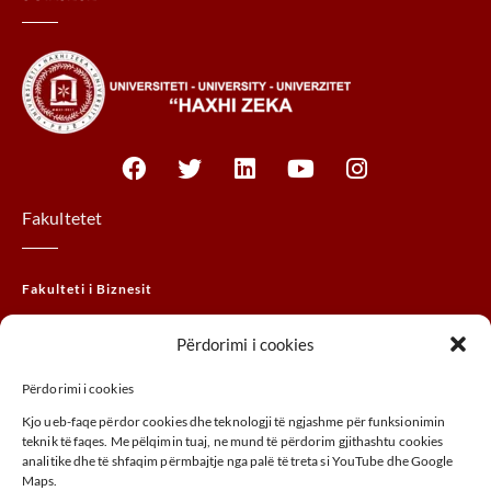
Fakultetet
Fakulteti i Biznesit
Fakulteti Juridik
Përdorimi i cookies
Fakulteti MTHM
Përdorimi i cookies
Fakulteti i Agrobiznesit
Kjo ueb-faqe përdor cookies dhe teknologji të ngjashme për funksionimin
Fakulteti i Arteve
teknik të faqes. Me pëlqimin tuaj, ne mund të përdorim gjithashtu cookies
analitike dhe të shfaqim përmbajtje nga palë të treta si YouTube dhe Google
Maps.
ADRESA