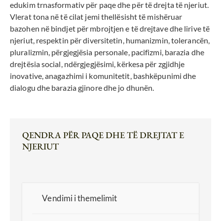
edukim trnasformativ për paqe dhe për të drejta të njeriut.
Vlerat tona në të cilat jemi thellësisht të mishëruar
bazohen në bindjet për mbrojtjen e të drejtave dhe lirive të
njeriut, respektin për diversitetin, humanizmin, tolerancën,
pluralizmin, përgjegjësia personale, pacifizmi, barazia dhe
drejtësia social, ndërgjegjësimi, kërkesa për zgjidhje
inovative, anagazhimi i komunitetit, bashkëpunimi dhe
dialogu dhe barazia gjinore dhe jo dhunën.
QENDRA PËR PAQE DHE TË DREJTAT E
NJERIUT
Vendimi i themelimit