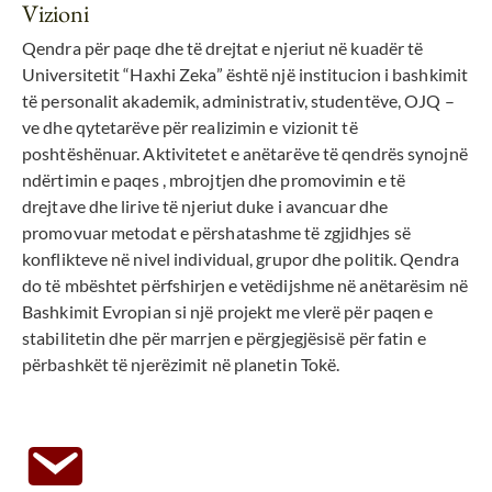
Vizioni
Qendra për paqe dhe të drejtat e njeriut në kuadër të
Universitetit “Haxhi Zeka” është një institucion i bashkimit
të personalit akademik, administrativ, studentëve, OJQ –
ve dhe qytetarëve për realizimin e vizionit të
poshtëshënuar. Aktivitetet e anëtarëve të qendrës synojnë
ndërtimin e paqes , mbrojtjen dhe promovimin e të
drejtave dhe lirive të njeriut duke i avancuar dhe
promovuar metodat e përshatashme të zgjidhjes së
konflikteve në nivel individual, grupor dhe politik. Qendra
do të mbështet përfshirjen e vetëdijshme në anëtarësim në
Bashkimit Evropian si një projekt me vlerë për paqen e
stabilitetin dhe për marrjen e përgjegjësisë për fatin e
përbashkët të njerëzimit në planetin Tokë.