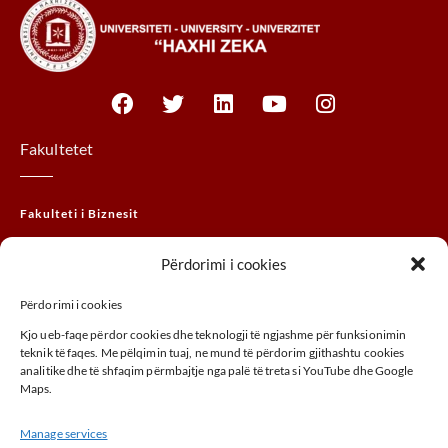
Fakultetet
Fakulteti i Biznesit
Fakulteti Juridik
Përdorimi i cookies
Fakulteti MTHM
Përdorimi i cookies
Fakulteti i Agrobiznesit
Kjo ueb-faqe përdor cookies dhe teknologji të ngjashme për funksionimin
Fakulteti i Arteve
teknik të faqes. Me pëlqimin tuaj, ne mund të përdorim gjithashtu cookies
analitike dhe të shfaqim përmbajtje nga palë të treta si YouTube dhe Google
Maps.
ADRESA
Manage services