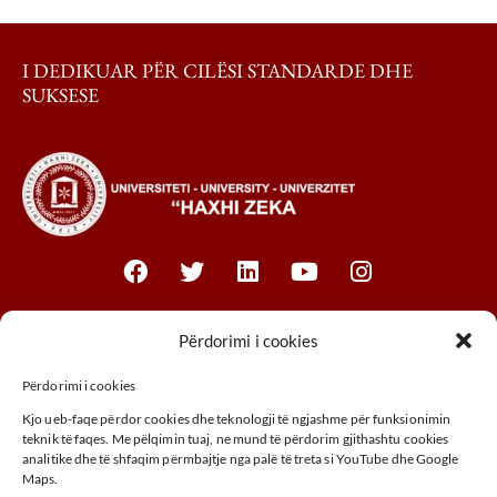
I DEDIKUAR PËR CILËSI STANDARDE DHE
SUKSESE
Fakultetet
Përdorimi i cookies
Përdorimi i cookies
Fakulteti i Biznesit
Kjo ueb-faqe përdor cookies dhe teknologji të ngjashme për funksionimin
Fakulteti Juridik
teknik të faqes. Me pëlqimin tuaj, ne mund të përdorim gjithashtu cookies
analitike dhe të shfaqim përmbajtje nga palë të treta si YouTube dhe Google
Fakulteti MTHM
Maps.