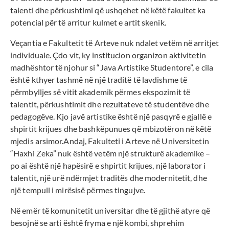
talenti dhe përkushtimi që ushqehet në këtë fakultet ka
potencial për të arritur kulmet e artit skenik.
Veçantia e Fakultetit të Arteve nuk ndalet vetëm në arritjet
individuale. Çdo vit, ky institucion organizon aktivitetin
madhështor të njohur si “Java Artistike Studentore”, e cila
është kthyer tashmë në një traditë të lavdishme të
përmbylljes së vitit akademik përmes ekspozimit të
talentit, përkushtimit dhe rezultateve të studentëve dhe
pedagogëve. Kjo javë artistike është një pasqyrë e gjallë e
shpirtit krijues dhe bashkëpunues që mbizotëron në këtë
mjedis arsimor.Andaj, Fakulteti i Arteve në Universitetin
“Haxhi Zeka” nuk është vetëm një strukturë akademike –
po ai është një hapësirë e shpirtit krijues, një laborator i
talentit, një urë ndërmjet traditës dhe modernitetit, dhe
një tempull i mirësisë përmes tingujve.
Në emër të komunitetit universitar dhe të gjithë atyre që
besojnë se arti është fryma e një kombi, shprehim