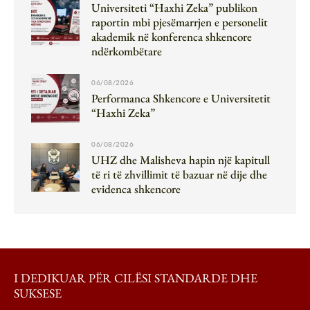
Universiteti “Haxhi Zeka” publikon
raportin mbi pjesëmarrjen e personelit
akademik në konferenca shkencore
ndërkombëtare
06/08/2026
Performanca Shkencore e Universitetit
“Haxhi Zeka”
06/08/2026
UHZ dhe Malisheva hapin një kapitull
të ri të zhvillimit të bazuar në dije dhe
evidenca shkencore
I DEDIKUAR PËR CILËSI STANDARDE DHE
SUKSESE