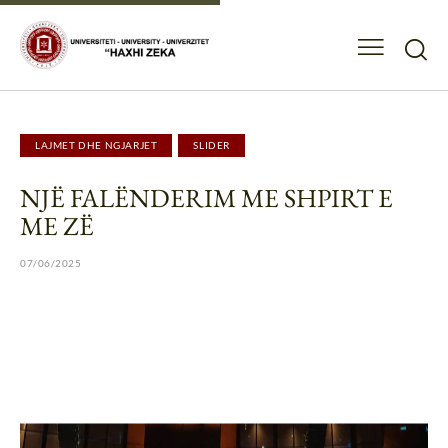
LAJMET DHE NGJARJET
SLIDER
NJË FALËNDERIM ME SHPIRT E
ME ZË
07/06/2025