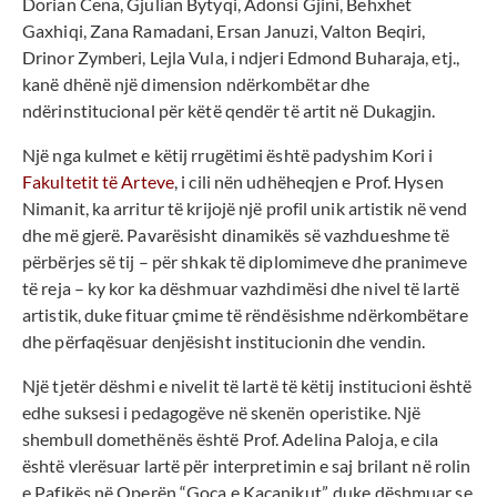
Dorian Cena, Gjulian Bytyqi, Adonsi Gjini, Behxhet
Gaxhiqi, Zana Ramadani, Ersan Januzi, Valton Beqiri,
Drinor Zymberi, Lejla Vula, i ndjeri Edmond Buharaja, etj.,
kanë dhënë një dimension ndërkombëtar dhe
ndërinstitucional për këtë qendër të artit në Dukagjin.
Një nga kulmet e këtij rrugëtimi është padyshim Kori i
Fakultetit të Arteve
, i cili nën udhëheqjen e Prof. Hysen
Nimanit, ka arritur të krijojë një profil unik artistik në vend
dhe më gjerë. Pavarësisht dinamikës së vazhdueshme të
përbërjes së tij – për shkak të diplomimeve dhe pranimeve
të reja – ky kor ka dëshmuar vazhdimësi dhe nivel të lartë
artistik, duke fituar çmime të rëndësishme ndërkombëtare
dhe përfaqësuar denjësisht institucionin dhe vendin.
Një tjetër dëshmi e nivelit të lartë të këtij institucioni është
edhe suksesi i pedagogëve në skenën operistike. Një
shembull domethënës është Prof. Adelina Paloja, e cila
është vlerësuar lartë për interpretimin e saj brilant në rolin
e Pafikës në Operën “Goca e Kaçanikut”, duke dëshmuar se