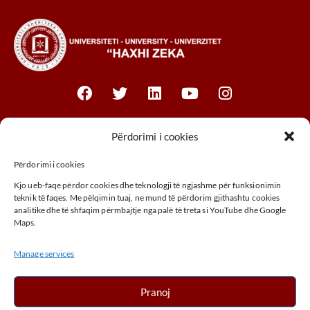
Fakultetet
Përdorimi i cookies
Përdorimi i cookies
Fakulteti i Biznesit
Kjo ueb-faqe përdor cookies dhe teknologji të ngjashme për funksionimin
Fakulteti Juridik
teknik të faqes. Me pëlqimin tuaj, ne mund të përdorim gjithashtu cookies
analitike dhe të shfaqim përmbajtje nga palë të treta si YouTube dhe Google
Fakulteti MTHM
Maps.
Fakulteti i Agrobiznesit
Manage services
Fakulteti i Arteve
ADRESA
Pranoj