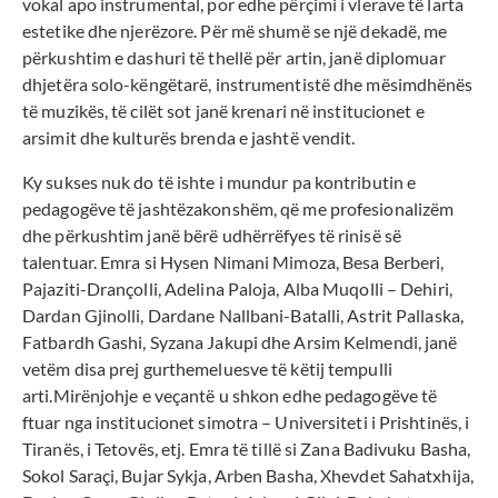
vokal apo instrumental, por edhe përçimi i vlerave të larta
estetike dhe njerëzore. Për më shumë se një dekadë, me
përkushtim e dashuri të thellë për artin, janë diplomuar
dhjetëra solo-këngëtarë, instrumentistë dhe mësimdhënës
të muzikës, të cilët sot janë krenari në institucionet e
arsimit dhe kulturës brenda e jashtë vendit.
Ky sukses nuk do të ishte i mundur pa kontributin e
pedagogëve të jashtëzakonshëm, që me profesionalizëm
dhe përkushtim janë bërë udhërrëfyes të rinisë së
talentuar. Emra si Hysen Nimani Mimoza, Besa Berberi,
Pajaziti-Drançolli, Adelina Paloja, Alba Muqolli – Dehiri,
Dardan Gjinolli, Dardane Nallbani-Batalli, Astrit Pallaska,
Fatbardh Gashi, Syzana Jakupi dhe Arsim Kelmendi, janë
vetëm disa prej gurthemeluesve të këtij tempulli
arti.Mirënjohje e veçantë u shkon edhe pedagogëve të
ftuar nga institucionet simotra – Universiteti i Prishtinës, i
Tiranës, i Tetovës, etj. Emra të tillë si Zana Badivuku Basha,
Sokol Saraçi, Bujar Sykja, Arben Basha, Xhevdet Sahatxhija,