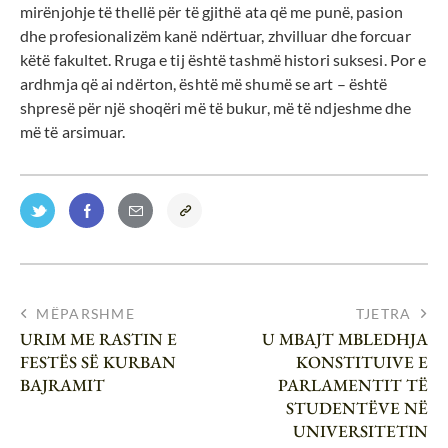
mirënjohje të thellë për të gjithë ata që me punë, pasion
dhe profesionalizëm kanë ndërtuar, zhvilluar dhe forcuar
këtë fakultet. Rruga e tij është tashmë histori suksesi. Por e
ardhmja që ai ndërton, është më shumë se art – është
shpresë për një shoqëri më të bukur, më të ndjeshme dhe
më të arsimuar.
MËPARSHME
TJETRA
URIM ME RASTIN E
U MBAJT MBLEDHJA
FESTËS SË KURBAN
KONSTITUIVE E
BAJRAMIT
PARLAMENTIT TË
STUDENTËVE NË
UNIVERSITETIN