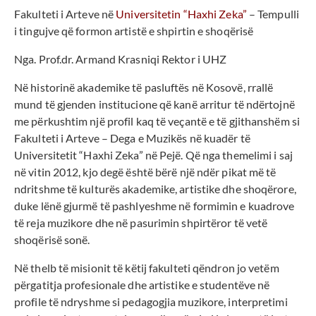
Fakulteti i Arteve në
Universitetin “Haxhi Zeka”
– Tempulli
i tingujve që formon artistë e shpirtin e shoqërisë
Nga. Prof.dr. Armand Krasniqi Rektor i UHZ
Në historinë akademike të pasluftës në Kosovë, rrallë
mund të gjenden institucione që kanë arritur të ndërtojnë
me përkushtim një profil kaq të veçantë e të gjithanshëm si
Fakulteti i Arteve – Dega e Muzikës në kuadër të
Universitetit “Haxhi Zeka” në Pejë. Që nga themelimi i saj
në vitin 2012, kjo degë është bërë një ndër pikat më të
ndritshme të kulturës akademike, artistike dhe shoqërore,
duke lënë gjurmë të pashlyeshme në formimin e kuadrove
të reja muzikore dhe në pasurimin shpirtëror të vetë
shoqërisë sonë.
Në thelb të misionit të këtij fakulteti qëndron jo vetëm
përgatitja profesionale dhe artistike e studentëve në
profile të ndryshme si pedagogjia muzikore, interpretimi