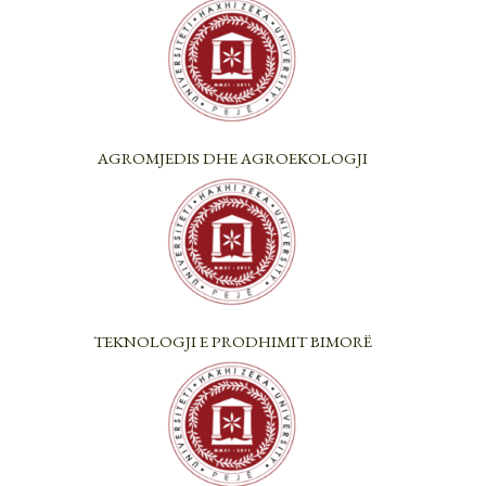
AGROMJEDIS DHE AGROEKOLOGJI
TEKNOLOGJI E PRODHIMIT BIMORË