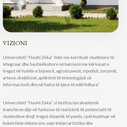
VIZIONI
Universiteti ”Haxhi Zeka” lider me kurrikulë studimore të
integruar dhe bashkëkohore në harmoni me kërkesat e
tregut në fushën e biznesit, agrobiznesit, mjedisit, turizmit,
arteve, drejtësisë, aplikimit të teknologjisë së
informacionit dhe në fusha të tjera të ndërlidhura”
Universiteti “Haxhi Zeka” si institucion akademik
transferon dije në funksion të realizimit të potencialit të
studentëve drejt tregut dinamik të punës, i përkushtuar në
hulumtime shkencore, veprimtari artistike dhe