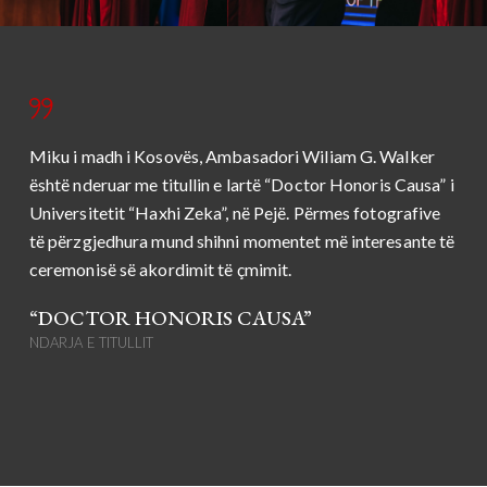
Miku i madh i Kosovës, Ambasadori Wiliam G. Walker
është nderuar me titullin e lartë “Doctor Honoris Causa” i
Universitetit “Haxhi Zeka”, në Pejë. Përmes fotografive
të përzgjedhura mund shihni momentet më interesante të
ceremonisë së akordimit të çmimit.
“DOCTOR HONORIS CAUSA”
NDARJA E TITULLIT