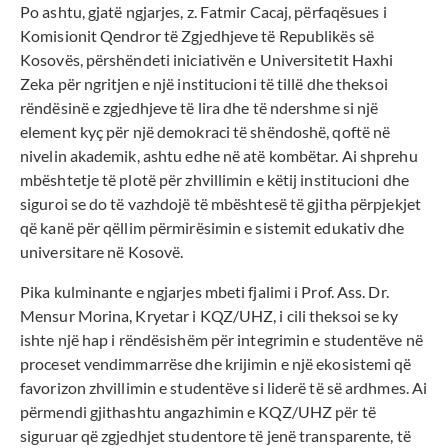
Po ashtu, gjatë ngjarjes, z. Fatmir Cacaj, përfaqësues i
Komisionit Qendror të Zgjedhjeve të Republikës së
Kosovës, përshëndeti iniciativën e Universitetit Haxhi
Zeka për ngritjen e një institucioni të tillë dhe theksoi
rëndësinë e zgjedhjeve të lira dhe të ndershme si një
element kyç për një demokraci të shëndoshë, qoftë në
nivelin akademik, ashtu edhe në atë kombëtar. Ai shprehu
mbështetje të plotë për zhvillimin e këtij institucioni dhe
siguroi se do të vazhdojë të mbështesë të gjitha përpjekjet
që kanë për qëllim përmirësimin e sistemit edukativ dhe
universitare në Kosovë.
Pika kulminante e ngjarjes mbeti fjalimi i Prof. Ass. Dr.
Mensur Morina, Kryetar i KQZ/UHZ, i cili theksoi se ky
ishte një hap i rëndësishëm për integrimin e studentëve në
proceset vendimmarrëse dhe krijimin e një ekosistemi që
favorizon zhvillimin e studentëve si liderë të së ardhmes. Ai
përmendi gjithashtu angazhimin e KQZ/UHZ për të
siguruar që zgjedhjet studentore të jenë transparente, të