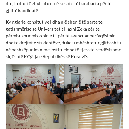
drejta dhe të zhvillohen në kushte të barabarta për të
gjithë kandidatët.
Ky ngjarje konsitutive i dha një shenjë të qartë të
gatishmërisë së Universitetit Haxhi Zeka për të
përmbushur misionin e tij për të avancuar përfaqësimin
dhe të drejtat e studentëve, duke u mbështetur gjithashtu
në bashkëpunimin me institucione të tjera të rëndësishme,
siç është KQZ-ja e Republikës së Kosovës.