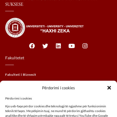
SUKSESE
Fakultetet
Fakulteti i Biznesit
Fakulteti Juridik
Përdorimi i cookies
Fakulteti MTHM
Përdorimi i cookies
Fakulteti i Agrobiznesit
Kjo ueb-faqe përdor cookies dhe teknologji të ngjashme për funksionimin
Fakulteti i Arteve
teknik të faqes. Me pëlqimin tuaj, ne mund të përdorim gjithashtu cookies
analitike dhe të shfaqim përmbajtje nga palë të treta si YouTube dhe Google