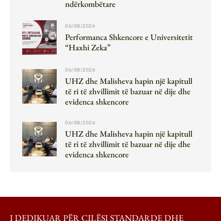
ndërkombëtare
06/08/2026
Performanca Shkencore e Universitetit
“Haxhi Zeka”
06/08/2026
UHZ dhe Malisheva hapin një kapitull
të ri të zhvillimit të bazuar në dije dhe
evidenca shkencore
06/08/2026
UHZ dhe Malisheva hapin një kapitull
të ri të zhvillimit të bazuar në dije dhe
evidenca shkencore
I DEDIKUAR PËR CILËSI STANDARDE DHE