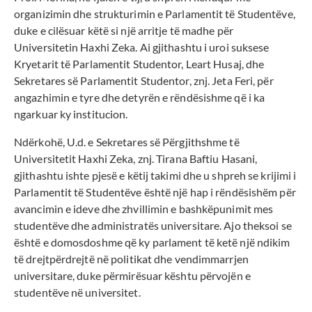
organizimin dhe strukturimin e Parlamentit të Studentëve,
duke e cilësuar këtë si një arritje të madhe për
Universitetin Haxhi Zeka. Ai gjithashtu i uroi suksese
Kryetarit të Parlamentit Studentor, Leart Husaj, dhe
Sekretares së Parlamentit Studentor, znj. Jeta Feri, për
angazhimin e tyre dhe detyrën e rëndësishme që i ka
ngarkuar ky institucion.
Ndërkohë, U.d. e Sekretares së Përgjithshme të
Universitetit Haxhi Zeka, znj. Tirana Baftiu Hasani,
gjithashtu ishte pjesë e këtij takimi dhe u shpreh se krijimi i
Parlamentit të Studentëve është një hap i rëndësishëm për
avancimin e ideve dhe zhvillimin e bashkëpunimit mes
studentëve dhe administratës universitare. Ajo theksoi se
është e domosdoshme që ky parlament të ketë një ndikim
të drejtpërdrejtë në politikat dhe vendimmarrjen
universitare, duke përmirësuar kështu përvojën e
studentëve në universitet.