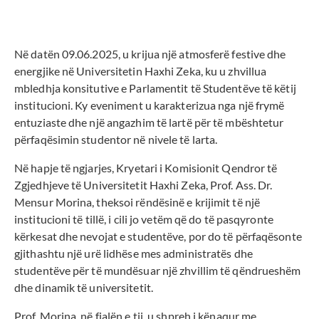
Në datën 09.06.2025, u krijua një atmosferë festive dhe
energjike në Universitetin Haxhi Zeka, ku u zhvillua
mbledhja konsitutive e Parlamentit të Studentëve të këtij
institucioni. Ky eveniment u karakterizua nga një frymë
entuziaste dhe një angazhim të lartë për të mbështetur
përfaqësimin studentor në nivele të larta.
Në hapje të ngjarjes, Kryetari i Komisionit Qendror të
Zgjedhjeve të Universitetit Haxhi Zeka, Prof. Ass. Dr.
Mensur Morina, theksoi rëndësinë e krijimit të një
institucioni të tillë, i cili jo vetëm që do të pasqyronte
kërkesat dhe nevojat e studentëve, por do të përfaqësonte
gjithashtu një urë lidhëse mes administratës dhe
studentëve për të mundësuar një zhvillim të qëndrueshëm
dhe dinamik të universitetit.
Prof. Morina, në fjalën e tij, u shpreh i kënaqur me