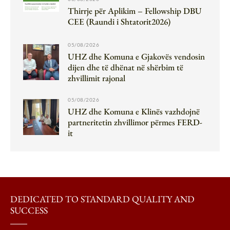
Thirrje për Aplikim – Fellowship DBU
CEE (Raundi i Shtatorit2026)
05/08/2026
UHZ dhe Komuna e Gjakovës vendosin
dijen dhe të dhënat në shërbim të
zhvillimit rajonal
05/08/2026
UHZ dhe Komuna e Klinës vazhdojnë
partneritetin zhvillimor përmes FERD-
it
DEDICATED TO STANDARD QUALITY AND
SUCCESS