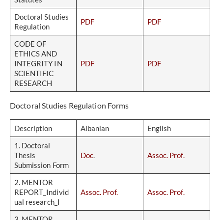
Doctoral Studies
PDF
PDF
Regulation
CODE OF
ETHICS AND
INTEGRITY IN
PDF
PDF
SCIENTIFIC
RESEARCH
Doctoral Studies Regulation Forms
Description
Albanian
English
1. Doctoral
Thesis
Doc
.
Assoc. Prof.
Submission Form
2. MENTOR
REPORT_Individ
Assoc. Prof.
Assoc. Prof.
ual research_I
3. MENTOR