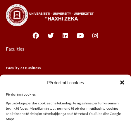
Faculties
Faculty of Business
Faculty of Law
Përdorimi i cookies
Faculty of THEM
Përdorimi i cookies
Faculty of Agribusiness
Kjo ueb-faqe përdor cookies dhe teknologji të ngjashme për funksionimin
Faculty of Arts
teknik të faqes. Me pëlqimin tuaj, ne mund të përdorim gjithashtu cookies
analitike dhe të shfaqim përmbajtje nga palë të treta si YouTube dhe Google
Maps.
ADDRESS