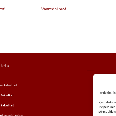
of.
Vanredni prof.
lteta
Ulica 
ni fakultet
+ 
Përdorimi i 
 fakultet
Kjo ueb-faqe
fakultet
Me pëlqimin 
përmbajtje n
et agrobiznisa