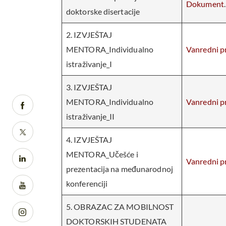
Dokument
.
doktorske disertacije
2. IZVJEŠTAJ
MENTORA_Individualno
Vanredni pr
istraživanje_I
3. IZVJEŠTAJ
MENTORA_Individualno
Vanredni pr
istraživanje_II
4. IZVJEŠTAJ
MENTORA_Učešće i
Vanredni pr
prezentacija na međunarodnoj
konferenciji
5. OBRAZAC ZA MOBILNOST
DOKTORSKIH STUDENATA