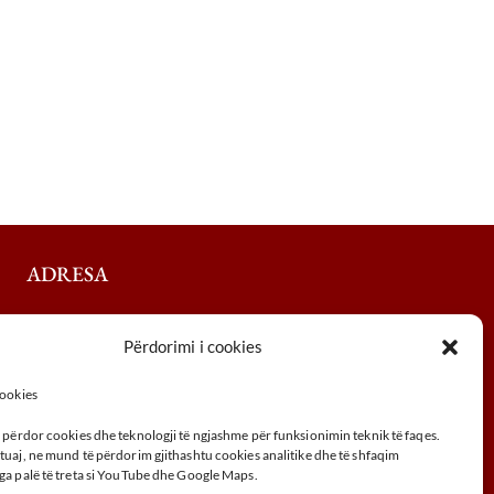
ADRESA
Përdorimi i cookies
UÇK, 30000, Peć, Kosovo
383 (0) 39 410 970
cookies
info@unhz.eu
 përdor cookies dhe teknologji të ngjashme për funksionimin teknik të faqes.
tuaj, ne mund të përdorim gjithashtu cookies analitike dhe të shfaqim
ga palë të treta si YouTube dhe Google Maps.