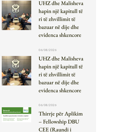
UHZ dhe Malisheva
hapin një kapitull të
ri të zhvillimit të
bazuar në dije dhe
evidenca shkencore
06/08/2026
UHZ dhe Malisheva
hapin një kapitull të
ri të zhvillimit të
bazuar në dije dhe
evidenca shkencore
06/08/2026
Thirrje për Aplikim
– Fellowship DBU
CEE (Raundi i