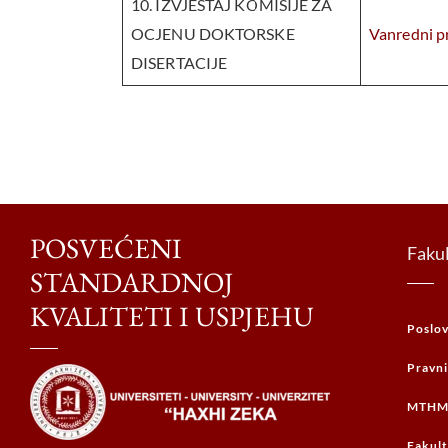
10. IZVJEŠTAJ KOMISIJE ZA
OCJENU DOKTORSKE
Vanredni pr
DISERTACIJE
POSVEĆENI
Faku
STANDARDNOJ
KVALITETI I USPJEHU
Poslov
Pravni
MTHM 
Fakult