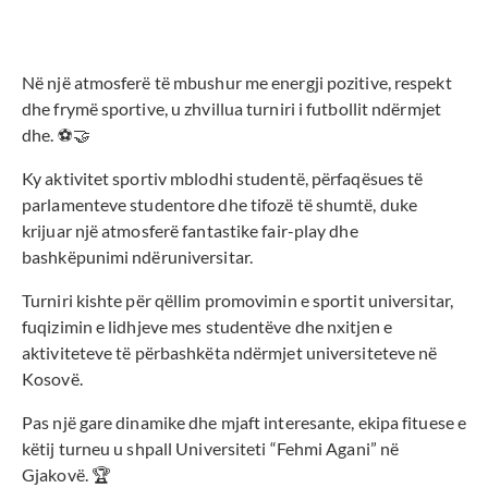
Në një atmosferë të mbushur me energji pozitive, respekt
dhe frymë sportive, u zhvillua turniri i futbollit ndërmjet
dhe. ⚽🤝
Ky aktivitet sportiv mblodhi studentë, përfaqësues të
parlamenteve studentore dhe tifozë të shumtë, duke
krijuar një atmosferë fantastike fair-play dhe
bashkëpunimi ndëruniversitar.
Turniri kishte për qëllim promovimin e sportit universitar,
fuqizimin e lidhjeve mes studentëve dhe nxitjen e
aktiviteteve të përbashkëta ndërmjet universiteteve në
Kosovë.
Pas një gare dinamike dhe mjaft interesante, ekipa fituese e
këtij turneu u shpall Universiteti “Fehmi Agani” në
Gjakovë. 🏆