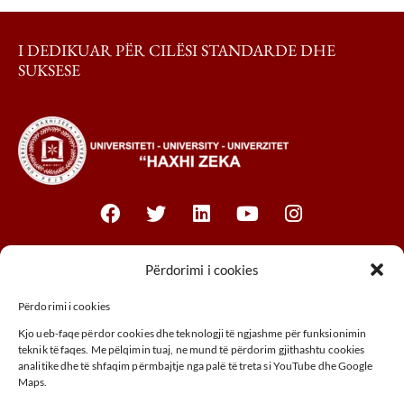
I DEDIKUAR PËR CILËSI STANDARDE DHE
SUKSESE
Fakultetet
Përdorimi i cookies
Përdorimi i cookies
Fakulteti i Biznesit
Kjo ueb-faqe përdor cookies dhe teknologji të ngjashme për funksionimin
Fakulteti Juridik
teknik të faqes. Me pëlqimin tuaj, ne mund të përdorim gjithashtu cookies
analitike dhe të shfaqim përmbajtje nga palë të treta si YouTube dhe Google
Fakulteti MTHM
Maps.
Fakulteti i Agrobiznesit