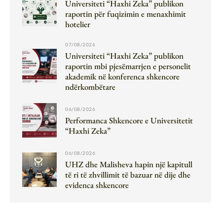
Universiteti “Haxhi Zeka” publikon
raportin për fuqizimin e menaxhimit
hotelier
07/08/2026
Universiteti “Haxhi Zeka” publikon
raportin mbi pjesëmarrjen e personelit
akademik në konferenca shkencore
ndërkombëtare
06/08/2026
Performanca Shkencore e Universitetit
“Haxhi Zeka”
06/08/2026
UHZ dhe Malisheva hapin një kapitull
të ri të zhvillimit të bazuar në dije dhe
evidenca shkencore