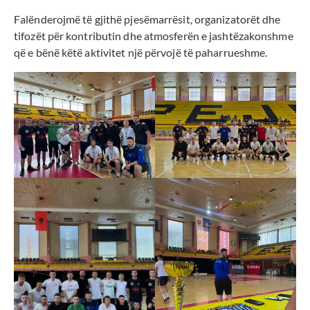
Falënderojmë të gjithë pjesëmarrësit, organizatorët dhe
tifozët për kontributin dhe atmosferën e jashtëzakonshme
që e bënë këtë aktivitet një përvojë të paharrueshme.