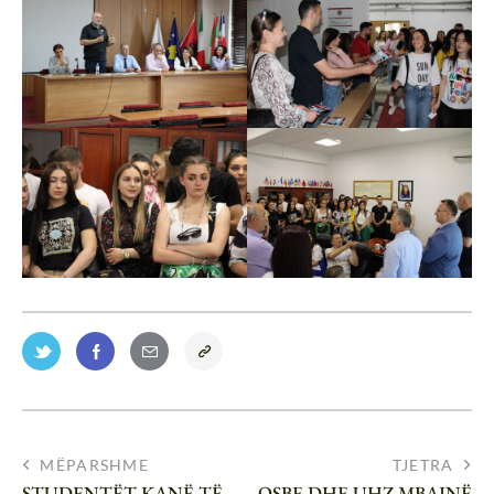
MËPARSHME
TJETRA
STUDENTËT KANË TË
OSBE DHE UHZ MBAJNË