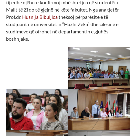
tij edhe njëhere konfirmoj mbështetjen që studentët e
Malit të Zi do të gjejnë në këtë fakultet. Nga ana tjetër
Prof.dr.
Husnija Bibuljica
theksoj përparësitë e të
studjuarit në universitetin “Haxhi Zeka” dhe cilësinë e
studimeve që ofrohet në departamentin e gjuhës
boshnjake.