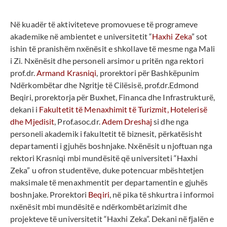
Në kuadër të aktiviteteve promovuese të programeve
akademike në ambientet e universitetit “
Haxhi Zeka
” sot
ishin të pranishëm nxënësit e shkollave të mesme nga Mali
i Zi. Nxënësit dhe personeli arsimor u pritën nga rektori
prof.dr.
Armand Krasniqi
, prorektori për Bashkëpunim
Ndërkombëtar dhe Ngritje të Cilësisë, prof.dr.Edmond
Beqiri, prorektorja për Buxhet, Financa dhe Infrastrukturë,
dekani i
Fakultetit të Menaxhimit të Turizmit, Hotelerisë
dhe Mjedisit
, Prof.asoc.dr.
Adem Dreshaj
si dhe nga
personeli akademik i fakultetit të biznesit, përkatësisht
departamenti i gjuhës boshnjake. Nxënësit u njoftuan nga
rektori Krasniqi mbi mundësitë që universiteti “Haxhi
Zeka” u ofron studentëve, duke potencuar mbështetjen
maksimale të menaxhmentit per departamentin e gjuhës
boshnjake. Prorektori
Beqiri
, në pika të shkurtra i informoi
nxënësit mbi mundësitë e ndërkombëtarizimit dhe
projekteve të universitetit “Haxhi Zeka”. Dekani në fjalën e