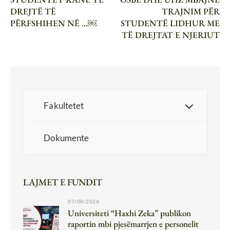
DREJTË TË
TRAJNIM PËR
PËRFSHIHEN NË …￼
STUDENTË LIDHUR ME
TË DREJTAT E NJERIUT
Fakultetet
Dokumente
LAJMET E FUNDIT
07/08/2026
Universiteti “Haxhi Zeka” publikon
raportin mbi pjesëmarrjen e personelit