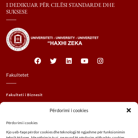
I DEDIKUAR PËR CILËSI STANDARDE DHE
SUKSESE
Fakultetet
Fakulteti i Biznesit
Fakulteti Juridik
Përdorimi i cookies
Fakulteti MTHM
Përdorimi i cookies
Fakulteti i Agrobiznesit
Kjo ueb-faqe përdor cookies dhe teknologji të ngjashme për funksionimin
Fakulteti i Arteve
teknik të faqes. Me pëlqimin tuaj, ne mund të përdorim gjithashtu cookies