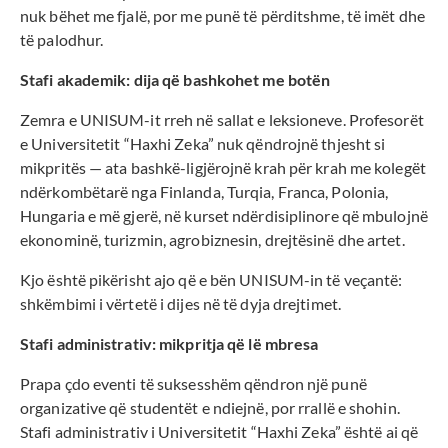
nuk bëhet me fjalë, por me punë të përditshme, të imët dhe
të palodhur.
Stafi akademik: dija që bashkohet me botën
Zemra e UNISUM-it rreh në sallat e leksioneve. Profesorët
e Universitetit “Haxhi Zeka” nuk qëndrojnë thjesht si
mikpritës — ata bashkë-ligjërojnë krah për krah me kolegët
ndërkombëtarë nga Finlanda, Turqia, Franca, Polonia,
Hungaria e më gjerë, në kurset ndërdisiplinore që mbulojnë
ekonominë, turizmin, agrobiznesin, drejtësinë dhe artet.
Kjo është pikërisht ajo që e bën UNISUM-in të veçantë:
shkëmbimi i vërtetë i dijes në të dyja drejtimet.
Stafi administrativ: mikpritja që lë mbresa
Prapa çdo eventi të suksesshëm qëndron një punë
organizative që studentët e ndiejnë, por rrallë e shohin.
Stafi administrativ i Universitetit “Haxhi Zeka” është ai që