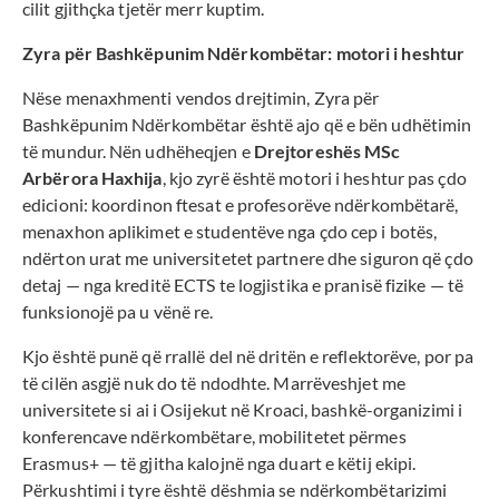
cilit gjithçka tjetër merr kuptim.
Zyra për Bashkëpunim Ndërkombëtar: motori i heshtur
Nëse menaxhmenti vendos drejtimin, Zyra për
Bashkëpunim Ndërkombëtar është ajo që e bën udhëtimin
të mundur. Nën udhëheqjen e
Drejtoreshës MSc
Arbërora Haxhija
, kjo zyrë është motori i heshtur pas çdo
edicioni: koordinon ftesat e profesorëve ndërkombëtarë,
menaxhon aplikimet e studentëve nga çdo cep i botës,
ndërton urat me universitetet partnere dhe siguron që çdo
detaj — nga kreditë ECTS te logjistika e pranisë fizike — të
funksionojë pa u vënë re.
Kjo është punë që rrallë del në dritën e reflektorëve, por pa
të cilën asgjë nuk do të ndodhte. Marrëveshjet me
universitete si ai i Osijekut në Kroaci, bashkë-organizimi i
konferencave ndërkombëtare, mobilitetet përmes
Erasmus+ — të gjitha kalojnë nga duart e këtij ekipi.
Përkushtimi i tyre është dëshmia se ndërkombëtarizimi