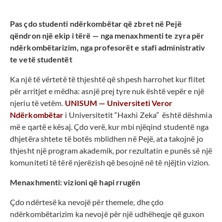
Pas çdo studenti ndërkombëtar që zbret në Pejë
qëndron një ekip i tërë — nga menaxhmenti te zyra për
ndërkombëtarizim, nga profesorët e stafi administrativ
te vetë studentët
Ka një të vërtetë të thjeshtë që shpesh harrohet kur flitet
për arritjet e mëdha: asnjë prej tyre nuk është vepër e një
njeriu të vetëm.
UNISUM — Universiteti Veror
Ndërkombëtar
i Universitetit “Haxhi Zeka” është dëshmia
më e qartë e kësaj. Çdo verë, kur mbi njëqind studentë nga
dhjetëra shtete të botës mblidhen në Pejë, ata takojnë jo
thjesht një program akademik, por rezultatin e punës së një
komuniteti të tërë njerëzish që besojnë në të njëjtin vizion.
Menaxhmenti: vizioni që hapi rrugën
Çdo ndërtesë ka nevojë për themele, dhe çdo
ndërkombëtarizim ka nevojë për një udhëheqje që guxon