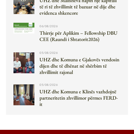
UHZ dhe Malisheva hapin një kapitull
të ri të zhvillimit të bazuar në dije dhe
evidenca shkencore
06/08/2026
Thirrje për Aplikim – Fellowship DBU
CEE (Raundi i Shtatorit2026)
05/08/2026
UHZ dhe Komuna e Gjakovës vendosin
dijen dhe të dhënat në shërbim të
zhvillimit rajonal
05/08/2026
UHZ dhe Komuna e Klinës vazhdojnë
partneritetin zhvillimor përmes FERD-
it