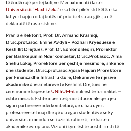
të ëndërrojë përtej kufijve. Menaxhmenti i lartë i
Universitetit “Haxhi Zeka”
e ka bërë pikërisht këtë: e ka
kthyer hapjen ndaj botës në prioritet strategjik, jo në
deklaratë të rastësishme.
Prania e
Rektorit, Prof. Dr. Armand Krasniqi
,
Dr.sc.prof.asoc.
Emine Avdyli – Pozhari Kryesuese e
Këshillit Drejtue
s,
Prof. Dr. Edmond Beqiri
,
Prorektor
për Bashkëpunim Ndërkombëtar, Dr.sc.Prof.asoc. Alma
Shehu Lokaj, Prorektore për çështje mësimore, shkencë
dhe studentë, Dr.sc.prof.asoc.Vjosa Hajdari Prorektore
për Financa dhe Infrastrukturë
,
Dekanëve të njësive
akademike
dhe anëtarëve të Këshillit Drejtues në
ceremoninë hapëse të
UNISUM-it
nuk është formalitet —
është mesazh. Është mbështetja institucionale që u jep
siguri partnerëve ndërkombëtarë, që u hap dyert
profesorëve të huaj dhe që u tregon studentëve se ky
universitet e mendon seriozisht rolin e tij në hartën
akademike evropiane. Vizioni i tyre është boshti rreth të