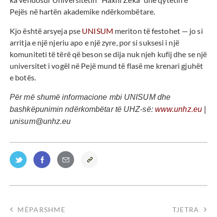
Pejës në hartën akademike ndërkombëtare.
Kjo është arsyeja pse
UNISUM
meriton të festohet — jo si
arritja e një njeriu apo e një zyre, por si suksesi i një
komuniteti të tërë që beson se dija nuk njeh kufij dhe se një
universitet i vogël në Pejë mund të flasë me krenari gjuhët
e botës.
Për më shumë informacione mbi UNISUM dhe
bashkëpunimin ndërkombëtar të UHZ-së:
www.unhz.eu
|
unisum@unhz.eu
MËPARSHME
TJETRA