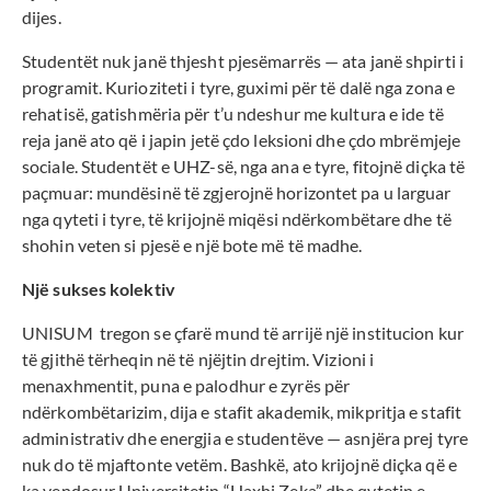
dijes.
Studentët nuk janë thjesht pjesëmarrës — ata janë shpirti i
programit. Kurioziteti i tyre, guximi për të dalë nga zona e
rehatisë, gatishmëria për t’u ndeshur me kultura e ide të
reja janë ato që i japin jetë çdo leksioni dhe çdo mbrëmjeje
sociale. Studentët e UHZ-së, nga ana e tyre, fitojnë diçka të
paçmuar: mundësinë të zgjerojnë horizontet pa u larguar
nga qyteti i tyre, të krijojnë miqësi ndërkombëtare dhe të
shohin veten si pjesë e një bote më të madhe.
Një sukses kolektiv
UNISUM tregon se çfarë mund të arrijë një institucion kur
të gjithë tërheqin në të njëjtin drejtim. Vizioni i
menaxhmentit, puna e palodhur e zyrës për
ndërkombëtarizim, dija e stafit akademik, mikpritja e stafit
administrativ dhe energjia e studentëve — asnjëra prej tyre
nuk do të mjaftonte vetëm. Bashkë, ato krijojnë diçka që e
ka vendosur Universitetin “Haxhi Zeka” dhe qytetin e