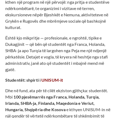
kthen një program në një përvojë: nga pritja e studentëve
ndërkombëtarë, te organizimi i vizitave në terren,
ekskursioneve nëpër Bjeshkët e Nemuna, aktiviteteve në
Grykën e Rugovës dhe mbrëmjeve sociale që bashkojnë
kulturat.
Është kjo mikpritje — profesionale, e ngrohtë, tipike e
Dukagjinit — që bën që studentët nga Franca, Holanda,
SHBA-ja apo Turqia të largohen nga Peja me një ndjenjë
përkatësie. Detajet e vogla, të kryera në heshtje nga stafi
administrativ, janë ato që studentët i mbajnë mend më
gjatë.
Studentët: shpirti i
UNISUM-it
Dhe në fund, ata për të cilët ekziston gjithçka: studentët.
Mbi
100 pjesëmarrës nga Franca, Holanda, Turqia,
Irlanda, SHBA-ja, Finlanda, Maqedonia e Veriut,
Hungaria, Shqipëria dhe Kosova
e kthyen UNISUM-in në
një qendër të vërtetë ndërkombëtare të shkëmbimit të