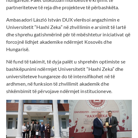
partneriteteve të reja dhe projekteve të përbashkëta.
Ambasadori László István DUX vlerësoi angazhimin e
Universitetit “Haxhi Zeka” në zhvillimin e arsimit të lartë
dhe shprehu gatishmërinë për të mbështetur iniciativat që
forcojnë lidhjet akademike ndërmjet Kosovës dhe
Hungarisë.
Në fund të takimit, të dyja palët u shprehën optimiste se
bashkëpunimi ndërmjet Universitetit “Haxhi Zeka” dhe
universiteteve hungareze do të intensifikohet në të
ardhmen, në funksion të zhvillimit akademik dhe
shkëmbimit të përvojave ndërmjet institucioneve.