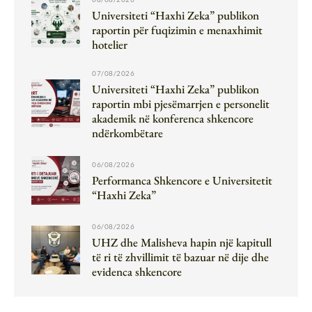
Universiteti “Haxhi Zeka” publikon
raportin për fuqizimin e menaxhimit
hotelier
07/08/2026
Universiteti “Haxhi Zeka” publikon
raportin mbi pjesëmarrjen e personelit
akademik në konferenca shkencore
ndërkombëtare
06/08/2026
Performanca Shkencore e Universitetit
“Haxhi Zeka”
06/08/2026
UHZ dhe Malisheva hapin një kapitull
të ri të zhvillimit të bazuar në dije dhe
evidenca shkencore