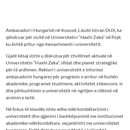
Ambasadori i Hungarisë në Kosovë, László István DUX, ka
qëndruar për vizitë në Universitetin “Haxhi Zeka” në Pejë,
ku është pritur nga menaxhmenti i universitetit.
Gjatë kësaj vizite u diskutua për zhvillimet aktuale në
Universitetin “Haxhi Zeka”, sfidat dhe planet strategjike
për të ardhmen. Rektori i universitetit e informoi
ambasadorin hungarez për progresin e arritur në fushën
akademike, programet studimore, aktivitetet shkencore, si
dhe përkushtimin e universitetit në ngritjen e cilësisë në
arsimin e lartë.
Në fokus të bisedës ishte edhe ndërkombëtarizimi i
universitetit dhe zgjerimi i bashkëpunimit me institucionet
akademike ndërkombëtare, veçanërisht me universitetet
hungareze. Palët diskutuan mundësitë e krijimit të