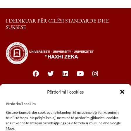
I DEDIKUAR PËR CILËSI STANDARDE DHE
SUKSESE
Fakultetet
Përdorimi i cookies
Përdorimi i cookies
Fakulteti i Biznesit
Kjo ueb-faqe përdor cookies dhe teknologji të ngjashme për funksionimin
Fakulteti Juridik
teknik të faqes. Me pëlqimin tuaj, ne mund të përdorim gjithashtu cookies
analitike dhe të shfaqim përmbajtje nga palë të treta si YouTube dhe Google
Fakulteti MTHM
Maps.