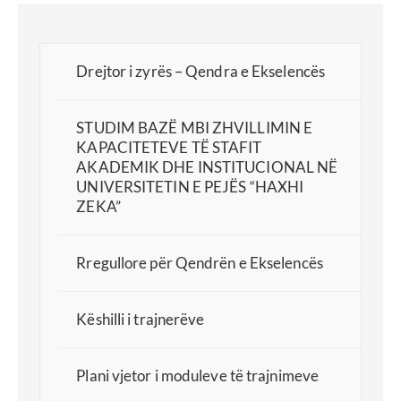
Drejtor i zyrës – Qendra e Ekselencës
STUDIM BAZË MBI ZHVILLIMIN E
KAPACITETEVE TË STAFIT
AKADEMIK DHE INSTITUCIONAL NË
UNIVERSITETIN E PEJËS “HAXHI
ZEKA”
Rregullore për Qendrën e Ekselencës
Këshilli i trajnerëve
Plani vjetor i moduleve të trajnimeve