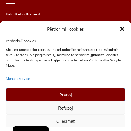
Fakulteti i Biznesit
Fakulteti Juridik
Përdorimi i cookies
Fakulteti MTHM
Përdorimi i cookies
Fakulteti i Agrobiznesit
Kjo ueb-faqe përdor cookies dhe teknologji të ngjashme për funksionimin
Fakulteti i Arteve
teknik të faqes. Me pëlqimin tuaj, ne mund të përdorim gjithashtu cookies
analitike dhe të shfaqim përmbajtje nga palë të treta si YouTube dhe Google
Maps.
ADRESA
Manage services
Rr. UÇK-së, 30000,Pejë, Kosovë
+ 383 (0) 39 410 970
Pranoj
info@unhz.eu
Refuzoj
Cilësimet
Haxhi Zeka University © 2026. All Rights Reserved.