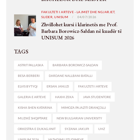
FAKULTETI I ARTEVE - LAJMET DHE NGJARJET,
SLIDER,
UNISUM
04/07/2026
Zhvillohet kursi i klarinetës me Prof.
Barbara Borowicz-Sałdan në kuadër të
UNISUM 2026
TAGS
ASTRIT PALLASKA
BARBARA BOROWICZ-SAŁDAN
BESA BERBERI
DARDANE NALLBANI BATALLI
ELVIS BYTYQI
ERSAN JANUZI
FAKULTETI I ARTEVE
GALERIA E ARTEVE
HAXHI ZEKA
JAVA STUDENTORE
KISHA SHEN KATARINA
MIMOZA PAJAZITI DRANÇOLLI
MUZIKË SHQIPTARE
NEW BULGARIAN UNIVERSITY
ORKESTRA E DUKAGJINIT
SYZANA JAKUPI
UHZ
UNISUM 2026
VAZHDIMI I STUDIMEVE