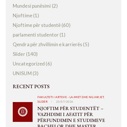
Mundesi punësimi
(2)
Njoftime
(1)
Njoftime për studentë
(60)
parlamenti studentor
(1)
Qendra për zhvillimin e karrierës
(5)
Slider
(140)
Uncategorized
(6)
UNISUM
(3)
RECENT POSTS
FAKULTETI I ARTEVE - LAJMET DHE NGJARJET,
SLIDER
23/07/2026
NJOFTIM PËR STUDENTËT –
VAZHDIMI I AFATIT PËR
PËRFUNDIMIN E STUDIMEVE
BACHELOR DHE MASTER