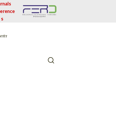
rnals
erence
s
NTËT