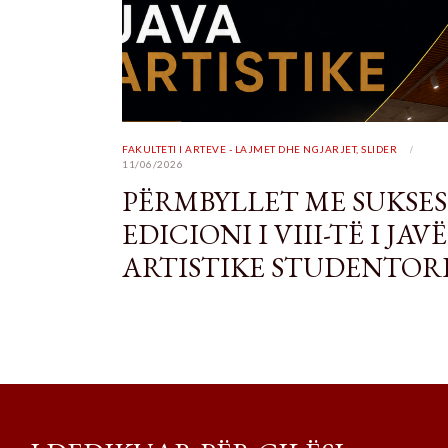
FAKULTETI I ARTEVE - LAJMET DHE NGJARJET
,
SLIDER
11/06/2026
PËRMBYLLET ME SUKSES
EDICIONI I VIII-TË I JAVË
ARTISTIKE STUDENTOR