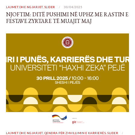
LAJMET DHE NGJARJET
,
SLIDER
30/04/2025
NJOFTIM: DITË PUSHIMI NË UPHZ ME RASTIN E
FESTAVE ZYRTARE TË MUAJIT MAJ
LAJMET DHE NGJARJET
,
QENDRA PËR ZHVILLIMIN E KARRIERËS
,
SLIDER