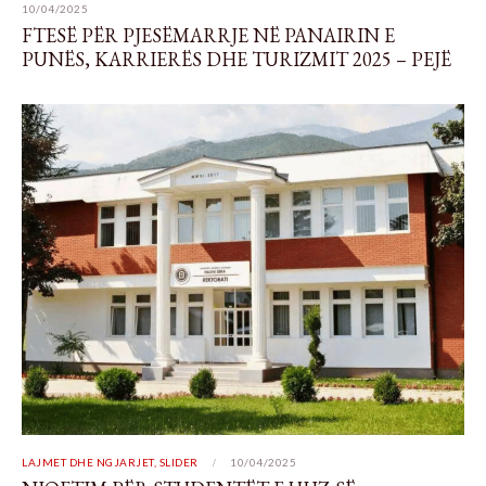
10/04/2025
FTESË PËR PJESËMARRJE NË PANAIRIN E
PUNËS, KARRIERËS DHE TURIZMIT 2025 – PEJË
LAJMET DHE NGJARJET
,
SLIDER
10/04/2025