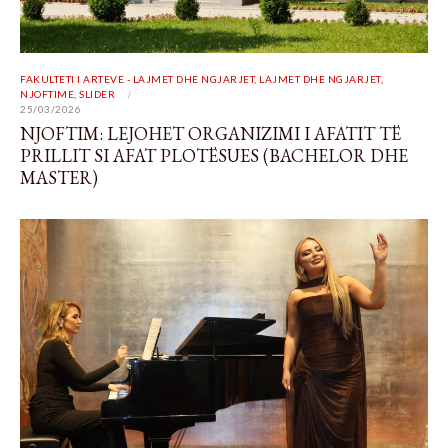
FAKULTETI I ARTEVE - LAJMET DHE NGJARJET
,
LAJMET DHE NGJARJET
,
NJOFTIME
,
SLIDER
25/03/2026
NJOFTIM: LEJOHET ORGANIZIMI I AFATIT TË
PRILLIT SI AFAT PLOTËSUES (BACHELOR DHE
MASTER)