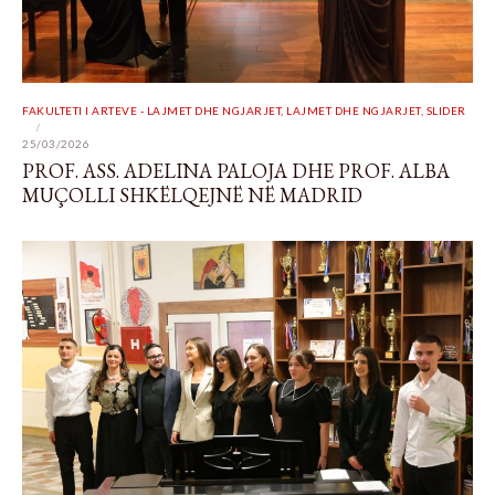
FAKULTETI I ARTEVE - LAJMET DHE NGJARJET
,
LAJMET DHE NGJARJET
,
SLIDER
25/03/2026
PROF. ASS. ADELINA PALOJA DHE PROF. ALBA
MUÇOLLI SHKËLQEJNË NË MADRID