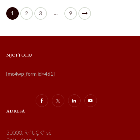
…
1
2
3
>
9
NJOFTOHU
[mc4wp_form id=461]
ADRESA
30000, Rr.“UÇK”-së