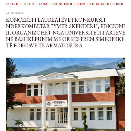
FAKULTETI I ARTEVE - LAJMET DHE NGJARJET
,
LAJMET DHE NGJARJET
,
SLIDER
26/03/2026
KONCERTI I LAUREATËVE I KONKURSIT
NDËRKOMBËTAR “YMER SKËNDERI”, EDICIONI
II, ORGANIZOHET NGA UNIVERSITETI I ARTEVE
NË BASHKËPUNIM ME ORKESTRËN SIMFONIKE
TË FORCAVE TË ARMATOSURA