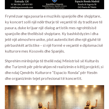
Frymëzuar nga pasuria e muzikës spanjolle dhe shqiptare,
ky koncert solli një ndërthurje të veçantë të dy traditave të
pasura, duke krijuar një dialog artistik mes ngrohtësisë
spanjolle dhe thellësisë shqiptare. Ky bashkëdyzim i dha
jetë një atmosfere unike, plot autenticitet dhe një gjuhë të
përbashkët artistike – si një formë e veçantë e diplomacisë
kulturore mes Kosovës dhe Spanjës.
Shprehim mirënjohje të thellë ndaj Ministrisë së Kulturës
dhe Turizmit për përkrahjen në realizimin e këtij projekti, si
dhe ndaj Qendrës Kulturore “Espacio Ronda” për ftesën
dhe organizimin tejet profesional të koncertit.