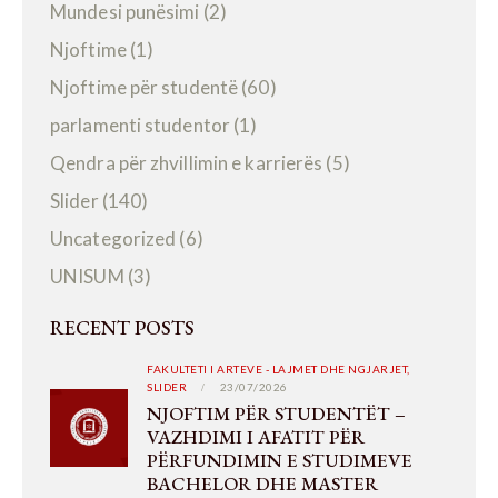
Mundesi punësimi
(2)
Njoftime
(1)
Njoftime për studentë
(60)
parlamenti studentor
(1)
Qendra për zhvillimin e karrierës
(5)
Slider
(140)
Uncategorized
(6)
UNISUM
(3)
RECENT POSTS
FAKULTETI I ARTEVE - LAJMET DHE NGJARJET,
SLIDER
23/07/2026
NJOFTIM PËR STUDENTËT –
VAZHDIMI I AFATIT PËR
PËRFUNDIMIN E STUDIMEVE
BACHELOR DHE MASTER