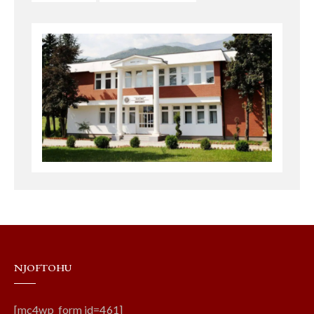
NJOFTOHU
[mc4wp_form id=461]