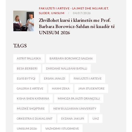
FAKULTETI I ARTEVE - LAJMET DHE NGJARJET,
SLIDER,
UNISUM
04/07/2026
Zhvillohet kursi i klarinetës me Prof.
Barbara Borowicz-Sałdan në kuadër të
UNISUM 2026
TAGS
ASTRIT PALLASKA
BARBARA BOROWICZ-SAŁDAN
BESA BERBERI
DARDANE NALLBANI BATALLI
ELVIS BYTYQI
ERSAN JANUZI
FAKULTETI I ARTEVE
GALERIA E ARTEVE
HAXHI ZEKA
JAVA STUDENTORE
KISHA SHEN KATARINA
MIMOZA PAJAZITI DRANÇOLLI
MUZIKË SHQIPTARE
NEW BULGARIAN UNIVERSITY
ORKESTRA E DUKAGJINIT
SYZANA JAKUPI
UHZ
UNISUM 2026
VAZHDIMI I STUDIMEVE