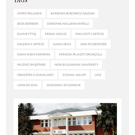
TAGS
ASTRIT PALLASKA
BARBARA BOROWICZ-SAŁDAN
BESA BERBERI
DARDANE NALLBANI BATALLI
ELVIS BYTYQI
ERSAN JANUZI
FAKULTETI I ARTEVE
GALERIA E ARTEVE
HAXHI ZEKA
JAVA STUDENTORE
KISHA SHEN KATARINA
MIMOZA PAJAZITI DRANÇOLLI
MUZIKË SHQIPTARE
NEW BULGARIAN UNIVERSITY
ORKESTRA E DUKAGJINIT
SYZANA JAKUPI
UHZ
UNISUM 2026
VAZHDIMI I STUDIMEVE