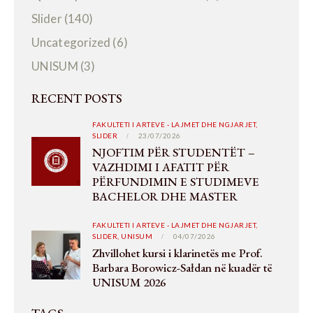
Slider
(140)
Uncategorized
(6)
UNISUM
(3)
RECENT POSTS
FAKULTETI I ARTEVE - LAJMET DHE NGJARJET,
SLIDER
23/07/2026
NJOFTIM PËR STUDENTËT –
VAZHDIMI I AFATIT PËR
PËRFUNDIMIN E STUDIMEVE
BACHELOR DHE MASTER
FAKULTETI I ARTEVE - LAJMET DHE NGJARJET,
SLIDER,
UNISUM
04/07/2026
Zhvillohet kursi i klarinetës me Prof.
Barbara Borowicz-Sałdan në kuadër të
UNISUM 2026