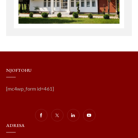
NJOFTOHU
[mc4wp_form id=461]
ADRESA