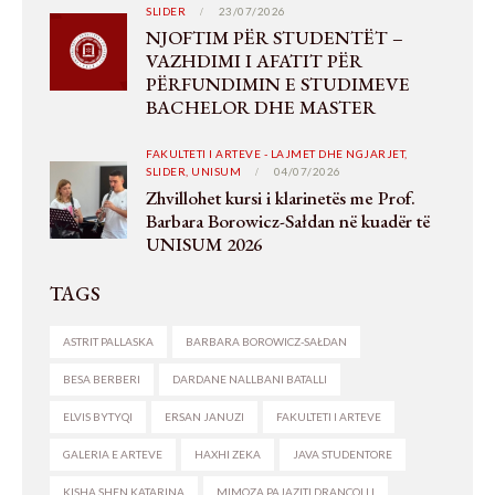
SLIDER
23/07/2026
NJOFTIM PËR STUDENTËT –
VAZHDIMI I AFATIT PËR
PËRFUNDIMIN E STUDIMEVE
BACHELOR DHE MASTER
FAKULTETI I ARTEVE - LAJMET DHE NGJARJET,
SLIDER,
UNISUM
04/07/2026
Zhvillohet kursi i klarinetës me Prof.
Barbara Borowicz-Sałdan në kuadër të
UNISUM 2026
TAGS
ASTRIT PALLASKA
BARBARA BOROWICZ-SAŁDAN
BESA BERBERI
DARDANE NALLBANI BATALLI
ELVIS BYTYQI
ERSAN JANUZI
FAKULTETI I ARTEVE
GALERIA E ARTEVE
HAXHI ZEKA
JAVA STUDENTORE
KISHA SHEN KATARINA
MIMOZA PAJAZITI DRANÇOLLI