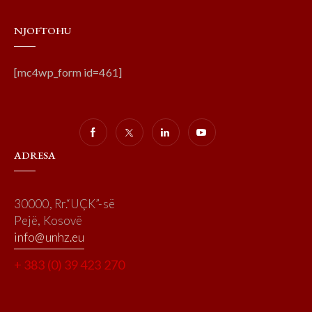
NJOFTOHU
[mc4wp_form id=461]
ADRESA
30000, Rr.“UÇK”-së
Pejë, Kosovë
info@unhz.eu
+ 383 (0) 39 423 270