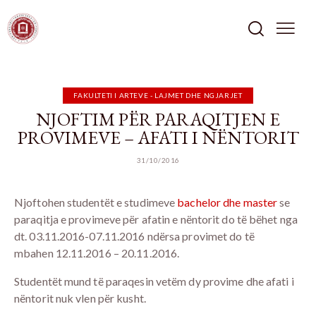
FAKULTETI I ARTEVE - LAJMET DHE NGJARJET
NJOFTIM PËR PARAQITJEN E
PROVIMEVE – AFATI I NËNTORIT
31/10/2016
Njoftohen studentët e studimeve
bachelor dhe master
se
paraqitja e provimeve për afatin e nëntorit do të bëhet nga
dt. 03.11.2016-07.11.2016 ndërsa provimet do të
mbahen 12.11.2016 – 20.11.2016.
Studentët mund të paraqesin vetëm dy provime dhe afati i
nëntorit nuk vlen për kusht.