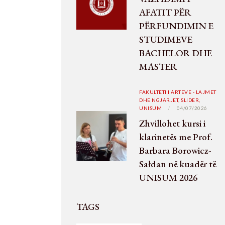
AFATIT PËR
PËRFUNDIMIN E
STUDIMEVE
BACHELOR DHE
MASTER
FAKULTETI I ARTEVE - LAJMET
DHE NGJARJET,
SLIDER,
UNISUM
04/07/2026
Zhvillohet kursi i
klarinetës me Prof.
Barbara Borowicz-
Sałdan në kuadër të
UNISUM 2026
TAGS