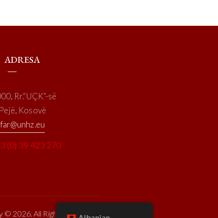
ADRESA
00, Rr.“UÇK”-së
Pejë, Kosovë
far@unhz.eu
3 (0) 39 423 270
y © 2026. All Rights Reserved.
Albanian