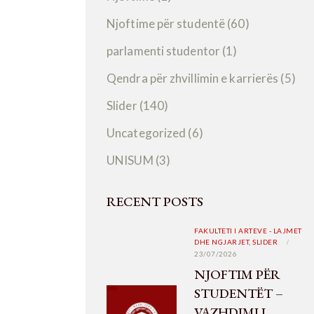
Njoftime për studentë
(60)
parlamenti studentor
(1)
Qendra për zhvillimin e karrierës
(5)
Slider
(140)
Uncategorized
(6)
UNISUM
(3)
RECENT POSTS
FAKULTETI I ARTEVE - LAJMET
DHE NGJARJET,
SLIDER
23/07/2026
NJOFTIM PËR
STUDENTËT –
VAZHDIMI I