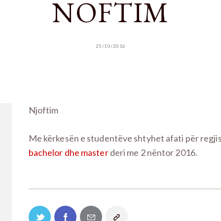
NOFTIM
25/10/2016
Njoftim
Me kërkesën e studentëve shtyhet afati për regjis
bachelor dhe master
deri me 2 nëntor 2016.