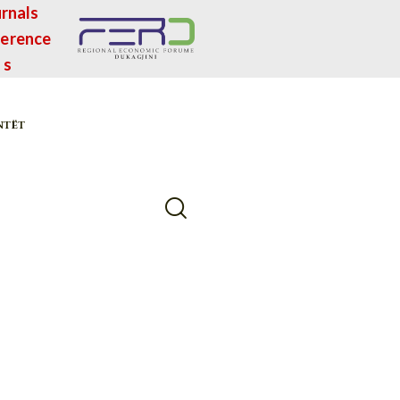
rnals
erence
s
NTËT