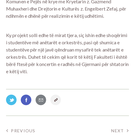
Komunen e Pejës në krye me Kryetarin z. Gazmend
Muhaxheri dhe Drejtorin e Kulturës z. Engelbert Zefaj, për
ndihmën e dhënë për realizimin e këtij udhëtimi.
Ky projekt solli edhe të mirat tjera, siç ishin edhe shoqërimi
i studentëve më anëtarët e orkestrës, pasi që shumica e
studentëve për një javë qëndruan mysafirë tek anëtarët e
orkestrës. Duhet të cekim që korit të këtij Fakulteti i është
bërë ftesë për koncertin e radhës në Gjermani për shtatorin
e këtij viti.
PREVIOUS
NEXT