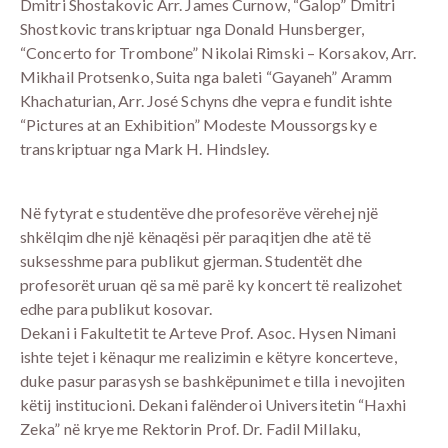
Dmitri Shostakovic Arr. James Curnow, “Galop” Dmitri
Shostkovic transkriptuar nga Donald Hunsberger,
“Concerto for Trombone” Nikolai Rimski – Korsakov, Arr.
Mikhail Protsenko, Suita nga baleti “Gayaneh” Aramm
Khachaturian, Arr. José Schyns dhe vepra e fundit ishte
“Pictures at an Exhibition” Modeste Moussorgsky e
transkriptuar nga Mark H. Hindsley.
Në fytyrat e studentëve dhe profesorëve vërehej një
shkëlqim dhe një kënaqësi për paraqitjen dhe atë të
suksesshme para publikut gjerman. Studentët dhe
profesorët uruan që sa më parë ky koncert të realizohet
edhe para publikut kosovar.
Dekani i Fakultetit te Arteve Prof. Asoc. Hysen Nimani
ishte tejet i kënaqur me realizimin e këtyre koncerteve,
duke pasur parasysh se bashkëpunimet e tilla i nevojiten
këtij institucioni. Dekani falënderoi Universitetin “Haxhi
Zeka” në krye me Rektorin Prof. Dr. Fadil Millaku,