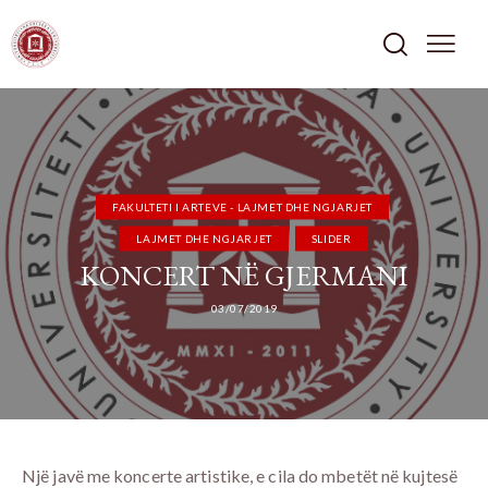
FAKULTETI I ARTEVE - LAJMET DHE NGJARJET
LAJMET DHE NGJARJET
SLIDER
KONCERT NË GJERMANI
03/07/2019
Një javë me koncerte artistike, e cila do mbetët në kujtesë