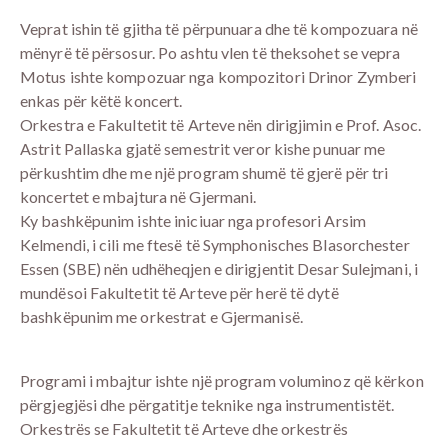
Veprat ishin të gjitha të përpunuara dhe të kompozuara në
mënyrë të përsosur. Po ashtu vlen të theksohet se vepra
Motus ishte kompozuar nga kompozitori Drinor Zymberi
enkas për këtë koncert.
Orkestra e Fakultetit të Arteve nën dirigjimin e Prof. Asoc.
Astrit Pallaska gjatë semestrit veror kishe punuar me
përkushtim dhe me një program shumë të gjerë për tri
koncertet e mbajtura në Gjermani.
Ky bashkëpunim ishte iniciuar nga profesori Arsim
Kelmendi, i cili me ftesë të Symphonisches Blasorchester
Essen (SBE) nën udhëheqjen e dirigjentit Desar Sulejmani, i
mundësoi Fakultetit të Arteve për herë të dytë
bashkëpunim me orkestrat e Gjermanisë.
Programi i mbajtur ishte një program voluminoz që kërkon
përgjegjësi dhe përgatitje teknike nga instrumentistët.
Orkestrës se Fakultetit të Arteve dhe orkestrës