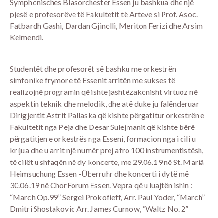
Symphonisches Blasorchester Essen ju bashkua dhe një
pjesë e profesorëve të Fakultetit të Arteve si Prof. Asoc.
Fatbardh Gashi, Dardan Gjinolli, Meriton Ferizi dhe Arsim
Kelmendi.
Studentët dhe profesorët së bashku me orkestrën
simfonike frymore të Essenit arritën me sukses të
realizojnë programin që ishte jashtëzakonisht virtuoz në
aspektin teknik dhe melodik, dhe atë duke ju falënderuar
Dirigjentit Astrit Pallaska që kishte përgatitur orkestrën e
Fakultetit nga Peja dhe Desar Sulejmanit që kishte bërë
përgatitjen e orkestrës nga Esseni, formacion nga i cili u
krijua dhe u arrit një numër prej afro 100 instrumentistësh,
të cilët u shfaqën në dy koncerte, me 29.06.19 në St. Mariä
Heimsuchung Essen -Überruhr dhe koncerti i dytë më
30.06.19 në ChorForum Essen. Vepra që u luajtën ishin :
“March Op.99” Sergei Prokofieff, Arr. Paul Yoder, “March”
Dmitri Shostakovic Arr. James Curnow, “Waltz No. 2”