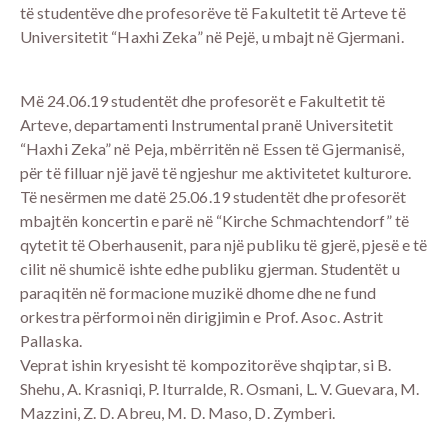
të studentëve dhe profesorëve të Fakultetit të Arteve të
Universitetit “Haxhi Zeka” në Pejë, u mbajt në Gjermani.
Më 24.06.19 studentët dhe profesorët e Fakultetit të
Arteve, departamenti Instrumental pranë Universitetit
“Haxhi Zeka” në Peja, mbërritën në Essen të Gjermanisë,
për të filluar një javë të ngjeshur me aktivitetet kulturore.
Të nesërmen me datë 25.06.19 studentët dhe profesorët
mbajtën koncertin e parë në “Kirche Schmachtendorf” të
qytetit të Oberhausenit, para një publiku të gjerë, pjesë e të
cilit në shumicë ishte edhe publiku gjerman. Studentët u
paraqitën në formacione muzikë dhome dhe ne fund
orkestra përformoi nën dirigjimin e Prof. Asoc. Astrit
Pallaska.
Veprat ishin kryesisht të kompozitorëve shqiptar, si B.
Shehu, A. Krasniqi, P. Iturralde, R. Osmani, L. V. Guevara, M.
Mazzini, Z. D. Abreu, M. D. Maso, D. Zymberi.