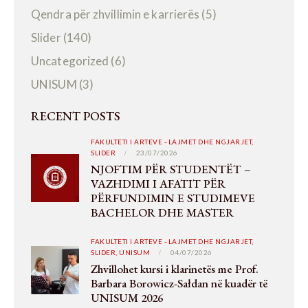
Qendra për zhvillimin e karrierës
(5)
Slider
(140)
Uncategorized
(6)
UNISUM
(3)
RECENT POSTS
FAKULTETI I ARTEVE - LAJMET DHE NGJARJET,
SLIDER
23/07/2026
NJOFTIM PËR STUDENTËT –
VAZHDIMI I AFATIT PËR
PËRFUNDIMIN E STUDIMEVE
BACHELOR DHE MASTER
FAKULTETI I ARTEVE - LAJMET DHE NGJARJET,
SLIDER,
UNISUM
04/07/2026
Zhvillohet kursi i klarinetës me Prof.
Barbara Borowicz-Sałdan në kuadër të
UNISUM 2026