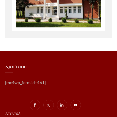
NJOFTOHU
[mc4wp_form id=461]
ADRESA