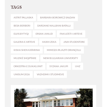
TAGS
ASTRIT PALLASKA
BARBARA BOROWICZ-SAŁDAN
BESA BERBERI
DARDANE NALLBANI BATALLI
ELVIS BYTYQI
ERSAN JANUZI
FAKULTETI I ARTEVE
GALERIA E ARTEVE
HAXHI ZEKA
JAVA STUDENTORE
KISHA SHEN KATARINA
MIMOZA PAJAZITI DRANÇOLLI
MUZIKË SHQIPTARE
NEW BULGARIAN UNIVERSITY
ORKESTRA E DUKAGJINIT
SYZANA JAKUPI
UHZ
UNISUM 2026
VAZHDIMI I STUDIMEVE