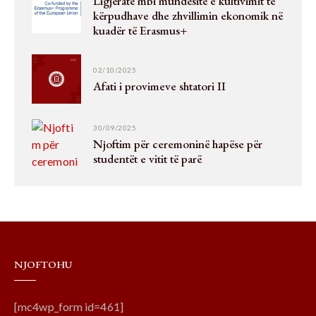
Ligjëratë mbi mundësitë e kultivimit të
kërpudhave dhe zhvillimin ekonomik në
kuadër të Erasmus+
02/10/2025
Afati i provimeve shtatori II
30/09/2025
Njoftim për ceremoninë hapëse për
studentët e vitit të parë
NJOFTOHU
[mc4wp_form id=461]