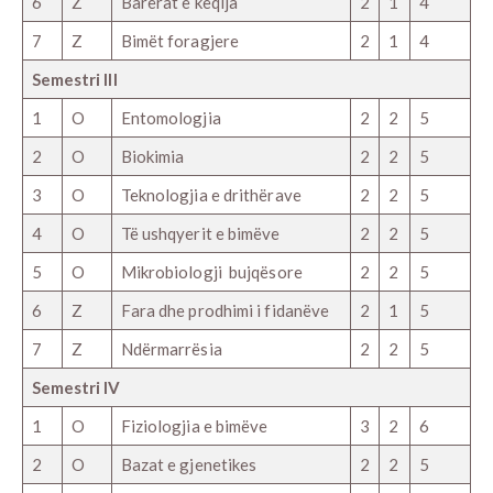
6
Z
Barërat e këqija
2
1
4
7
Z
Bimët foragjere
2
1
4
Semestri III
1
O
Entomologjia
2
2
5
2
O
Biokimia
2
2
5
3
O
Teknologjia e drithërave
2
2
5
4
O
Të ushqyerit e bimëve
2
2
5
5
O
Mikrobiologji bujqësore
2
2
5
6
Z
Fara dhe prodhimi i fidanëve
2
1
5
7
Z
Ndërmarrësia
2
2
5
Semestri IV
1
O
Fiziologjia e bimëve
3
2
6
2
O
Bazat e gjenetikes
2
2
5