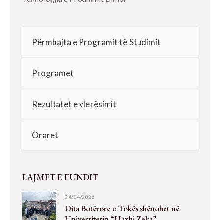
Përmbajta e Programit të Studimit
Programet
Rezultatet e vlerësimit
Oraret
LAJMET E FUNDIT
24/04/2026
Dita Botërore e Tokës shënohet në
Universitetin “Haxhi Zeka”