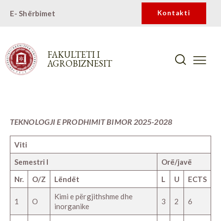
E- Shërbimet
Kontakti
FAKULTETI I
AGROBIZNESIT
TEKNOLOGJI E PRODHIMIT BIMOR 2025-2028
Viti
Semestri I
Orë/javë
Nr.
O/Z
Lëndët
L
U
ECTS
Kimi e përgjithshme dhe
1
O
3
2
6
inorganike