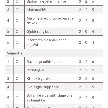
2
O
Biologjia e përgjithshme
3
2
6
3
O
Matematikë
2
2
5
Agrometereologji me bazat e
4
O
2
2
5
fizikës
5
O
Gjuhën angleze
2
0
4
Informatikë e aplikuar në
6
O
2
0
4
bujqësi
Semestri II
1
O
Bazat e prodhimit bimor
3
2
6
2
O
Pedologjia
2
2
5
3
O
Kimia Organike
2
2
5
4
O
Ekologjia Bujqësore
2
2
5
Botanikë e përgjithshme dhe
5
O
2
2
5
sistematike