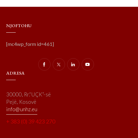
NJOFTOHU
[mc4wp_form id=461]
ADRESA
30000, Rr.“UÇK”-së
Pejë, Kosovë
info@unhz.eu
+ 383 (0) 39 423 270