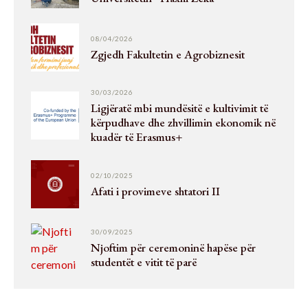
08/04/2026
Zgjedh Fakultetin e Agrobiznesit
30/03/2026
Ligjëratë mbi mundësitë e kultivimit të
kërpudhave dhe zhvillimin ekonomik në
kuadër të Erasmus+
02/10/2025
Afati i provimeve shtatori II
30/09/2025
Njoftim për ceremoninë hapëse për
studentët e vitit të parë