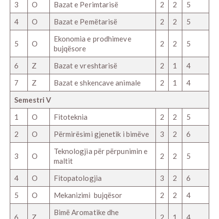
3
O
Bazat e Perimtarisë
2
2
5
4
O
Bazat e Pemëtarisë
2
2
5
Ekonomia e prodhimeve
5
O
2
2
5
bujqësore
6
Z
Bazat e vreshtarisë
2
1
4
7
Z
Bazat e shkencave animale
2
1
4
Semestri V
1
O
Fitoteknia
2
2
5
2
O
Përmirësimi gjenetik i bimëve
3
2
6
Teknologjia për përpunimin e
3
O
2
2
5
maltit
4
O
Fitopatologjia
3
2
6
5
O
Mekanizimi bujqësor
2
2
4
Bimë Aromatike dhe
6
Z
2
1
4