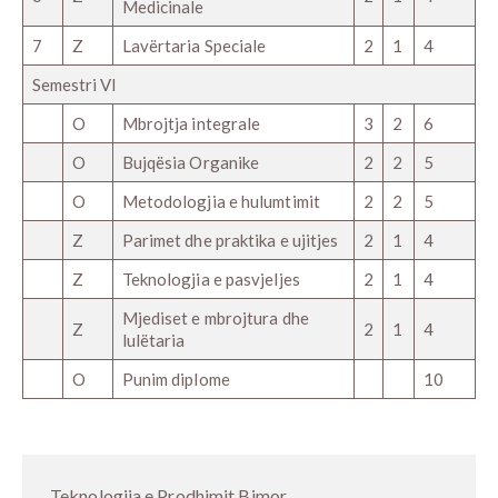
Medicinale
7
Z
Lavërtaria Speciale
2
1
4
Semestri VI
O
Mbrojtja integrale
3
2
6
O
Bujqësia Organike
2
2
5
O
Metodologjia e hulumtimit
2
2
5
Z
Parimet dhe praktika e ujitjes
2
1
4
Z
Teknologjia e pasvjeljes
2
1
4
Mjediset e mbrojtura dhe
Z
2
1
4
lulëtaria
O
Punim diplome
10
Teknologjia e Prodhimit Bimor