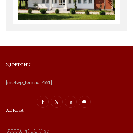
NJOFTOHU
[mc4wp_form id=461]
ADRESA
30000, Rr.“UÇK”-së