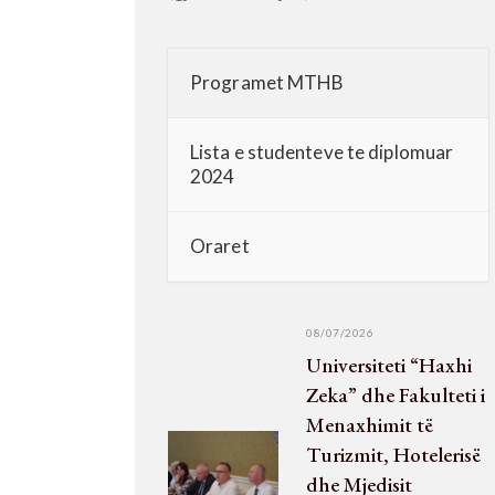
Programet MTHB
Lista e studenteve te diplomuar
2024
Oraret
08/07/2026
Universiteti “Haxhi
Zeka” dhe Fakulteti i
Menaxhimit të
Turizmit, Hotelerisë
dhe Mjedisit