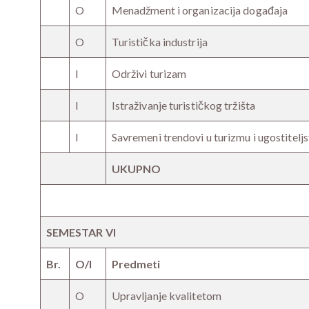
O
Menadžment i organizacija događaja
O
Turistička industrija
I
Održivi turizam
I
Istraživanje turističkog tržišta
I
Savremeni trendovi u turizmu i ugostitelj
UKUPNO
SEMESTAR VI
Br.
O/I
Predmeti
O
Upravljanje kvalitetom