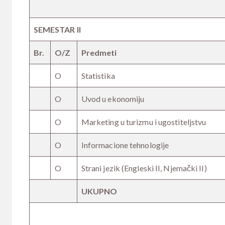
SEMESTAR II
Br.
O/Z
Predmeti
O
Statistika
O
Uvod u ekonomiju
O
Marketing u turizmu i ugostiteljstvu
O
Informacione tehnologije
O
Strani jezik (Engleski II, Njemački II)
UKUPNO