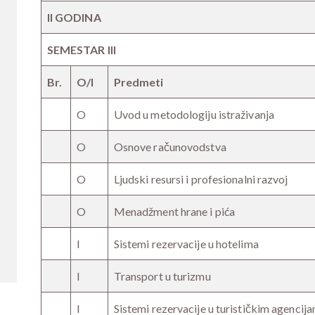
II GODINA
SEMESTAR III
Br.
O/I
Predmeti
O
Uvod u metodologiju istraživanja
O
Osnove računovodstva
O
Ljudski resursi i profesionalni razvoj
O
Menadžment hrane i pića
I
Sistemi rezervacije u hotelima
I
Transport u turizmu
I
Sistemi rezervacije u turističkim agencij