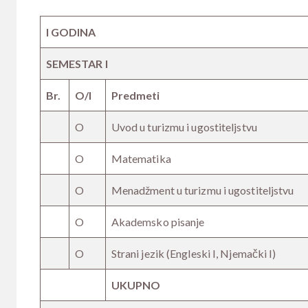
I GODINA
SEMESTAR I
Br.
O/I
Predmeti
O
Uvod u turizmu i ugostiteljstvu
O
Matematika
O
Menadžment u turizmu i ugostiteljstvu
O
Akademsko pisanje
O
Strani jezik (Engleski I, Njemački I)
UKUPNO