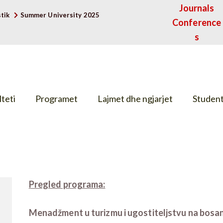
Journals
tik
Summer University 2025
Conference
s
teti
Programet
Lajmet dhe ngjarjet
Studen
Pregled programa:
Menadžment u turizmu i ugostiteljstvu na bosan