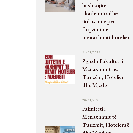
bashkojnë
akademinë dhe
industrinë për
fuqizimin e
menaxhimit hotelier
31/03/2026
Zgjedh Fakulteti i
Menaxhimit në
Turizëm, Hotelieri
dhe Mjedis
28/01/2026
Fakulteti i
Menaxhimit të
Turizmit, Hotelerisë
dhe Mjedisit –