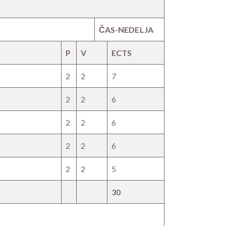
ČAS-NEDELJA
P
V
ECTS
2
2
7
2
2
6
2
2
6
2
2
6
2
2
5
30