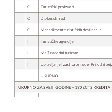
O
Turistički proizvod
O
Diplomski rad
O
Menadžment turističkih destinacija
I
Turističke agencije
I
Međunarodni turizam
I
Upravljanje i zaštita prirode (Prirodni pej
UKUPNO
UKUPNO ZA SVE III GODINE – 180 ECTS KREDITA