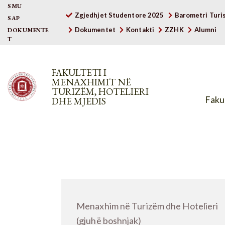
SMU
Zgjedhjet Studentore 2025
Barometri Turis
SAP
Dokumentet
Kontakti
ZZHK
Alumni
DOKUMENTE
T
FAKULTETI I
MENAXHIMIT NË
TURIZËM, HOTELIERI
Fakul
DHE MJEDIS
Menaxhim në Turizëm dhe Hotelieri
(gjuhë boshnjak)