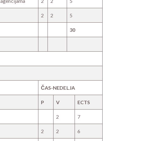
m agencijama
2
2
5
2
2
5
30
ČAS-NEDELJA
P
V
ECTS
2
7
2
2
6