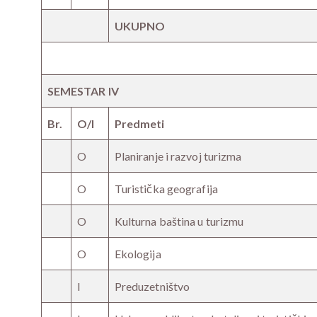
UKUPNO
SEMESTAR IV
Br.
O/I
Predmeti
O
Planiranje i razvoj turizma
O
Turistička geografija
O
Kulturna baština u turizmu
O
Ekologija
I
Preduzetništvo