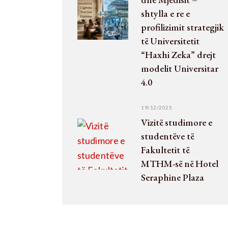
shtylla e re e
profilizimit strategjik
të Universitetit
“Haxhi Zeka” drejt
modelit Universitar
4.0
19/12/2025
Vizitë studimore e
studentëve të
Fakultetit të
MTHM-së në Hotel
Seraphine Plaza