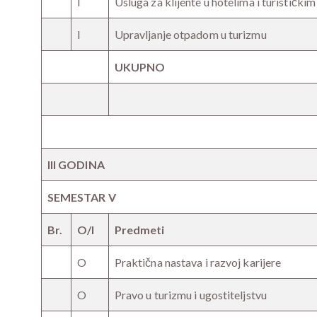
I
Usluga za klijente u hotelima i turistički
I
Upravljanje otpadom u turizmu
UKUPNO
III GODINA
SEMESTAR V
Br.
O/I
Predmeti
O
Praktična nastava i razvoj karijere
O
Pravo u turizmu i ugostiteljstvu