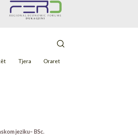
tët
Tjera
Oraret
skom jeziku– BSc.