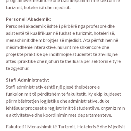
programeve mësimore dhe bashkëpunimin me sektorin e
turizmit, hotelerisë dhe mjedisit.
Personeli Akademik:
Personeli akademik është i përbërë nga profesorë dhe
asistentë të kualifikuar në fushat e turizmit, hotelerisë,
menaxhimit dhe mbrojtjes së mjedisit. Ata përfshihen në
mësimdhënie interaktive, hulumtime shkencore dhe
projekte praktike që i ndihmojnë studentët të zhvillojnë
aftësi praktike dhe njohuri të thelluara për sektorin e tyre
të zgjedhur.
Stafi Administrativ:
Stafi administrativ është një pjesë thelbësore e
funksionimit të përditshëm të fakultetit. Ky ekip kujdeset
për mbështetjen logjistike dhe administrative, duke
lehtësuar proceset e regjistrimit të studentëve, organizimin
e aktiviteteve dhe koordinimin mes departamenteve.
Fakulteti i Menaxhimit të Turizmit, Hotelerisë dhe Mjedisit