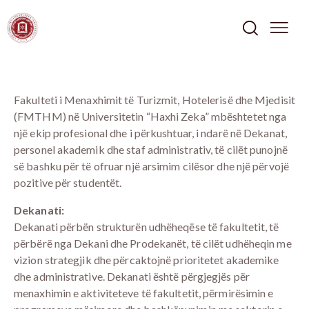
Fakulteti i Menaxhimit të Turizmit, Hotelerisë dhe Mjedisit
(FMTHM) në Universitetin “Haxhi Zeka” mbështetet nga
një ekip profesional dhe i përkushtuar, i ndarë në Dekanat,
personel akademik dhe staf administrativ, të cilët punojnë
së bashku për të ofruar një arsimim cilësor dhe një përvojë
pozitive për studentët.
Dekanati:
Dekanati përbën strukturën udhëheqëse të fakultetit, të
përbërë nga Dekani dhe Prodekanët, të cilët udhëheqin me
vizion strategjik dhe përcaktojnë prioritetet akademike
dhe administrative. Dekanati është përgjegjës për
menaxhimin e aktiviteteve të fakultetit, përmirësimin e