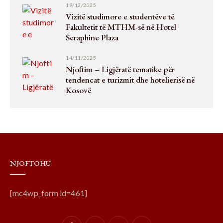
19/12/2025
Vizitë studimore e studentëve të
Fakultetit të MTHM-së në Hotel
Seraphine Plaza
14/11/2025
Njoftim – Ligjëratë tematike për
tendencat e turizmit dhe hotelierisë në
Kosovë
NJOFTOHU
[mc4wp_form id=461]