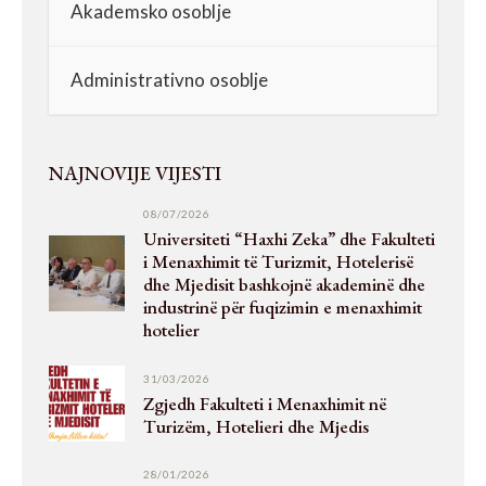
Akademsko osoblje
Administrativno osoblje
NAJNOVIJE VIJESTI
08/07/2026
Universiteti “Haxhi Zeka” dhe Fakulteti
i Menaxhimit të Turizmit, Hotelerisë
dhe Mjedisit bashkojnë akademinë dhe
industrinë për fuqizimin e menaxhimit
hotelier
31/03/2026
Zgjedh Fakulteti i Menaxhimit në
Turizëm, Hotelieri dhe Mjedis
28/01/2026