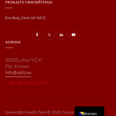
PRIMAJTE OBAVJEŠTENJA
[mc4wp_form id=461]
ADRESA
30000, ulica “UÇK”
Peć, Kosovo
info@unhz.eu
+ 383 (0) 39 423 270
Univerzitet Hadži Zeka © 2026. Sva prava zadržana.
Bosnian