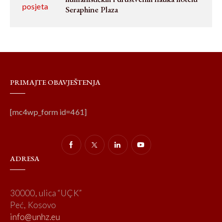
Seraphine Plaza
PRIMAJTE OBAVJEŠTENJA
[mc4wp_form id=461]
ADRESA
30000, ulica “UÇK”
Peć, Kosovo
info@unhz.eu