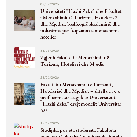
08/07/2026
Universiteti “Haxhi Zeka” dhe Fakulteti
i Menaxhimit të Turizmit, Hotelerisë
dhe Mjedisit bashkojnë akademinë dhe
industrinë për fuqizimin e menaxhimit
hotelier
31/03/2026
Zgjedh Fakulteti i Menaxhimit në
Turizëm, Hotelieri dhe Mjedis
28/01/2026
Fakulteti i Menaxhimit të Turizmit,
Hotelerisë dhe Mjedisit – shtylla e re e
profilizimit strategjik të Universitetit
“Haxhi Zeka” drejt modelit Universitar
4.0
19/12/2025
Studijska posjeta studenata Fakulteta
humanističkih i društvenih nauka hotelu