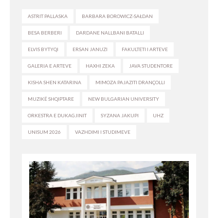
ASTRIT PALLASKA
BARBARA BOROWICZ-SAŁDAN
BESA BERBERI
DARDANE NALLBANI BATALLI
ELVIS BYTYQI
ERSAN JANUZI
FAKULTETI I ARTEVE
GALERIA E ARTEVE
HAXHI ZEKA
JAVA STUDENTORE
KISHA SHEN KATARINA
MIMOZA PAJAZITI DRANÇOLLI
MUZIKË SHQIPTARE
NEW BULGARIAN UNIVERSITY
ORKESTRA E DUKAGJINIT
SYZANA JAKUPI
UHZ
UNISUM 2026
VAZHDIMI I STUDIMEVE