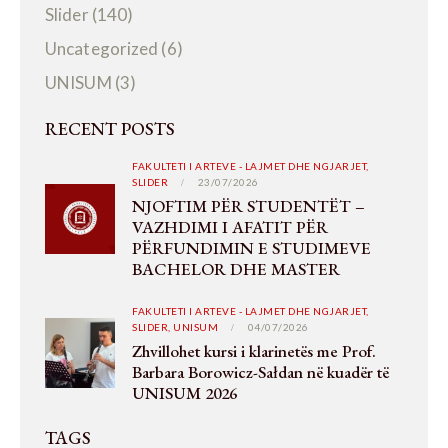
Slider
(140)
Uncategorized
(6)
UNISUM
(3)
RECENT POSTS
FAKULTETI I ARTEVE - LAJMET DHE NGJARJET,
SLIDER
23/07/2026
NJOFTIM PËR STUDENTËT –
VAZHDIMI I AFATIT PËR
PËRFUNDIMIN E STUDIMEVE
BACHELOR DHE MASTER
FAKULTETI I ARTEVE - LAJMET DHE NGJARJET,
SLIDER,
UNISUM
04/07/2026
Zhvillohet kursi i klarinetës me Prof.
Barbara Borowicz-Sałdan në kuadër të
UNISUM 2026
TAGS