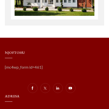
NJOFTOHU
[mc4wp_form id=461]
ADRESA