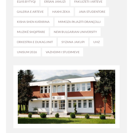
ELVIS BYTYQI
ERSAN JANUZI
FAKULTETI I ARTEVE
GALERIA E ARTEVE
HAXHI ZEKA
JAVA STUDENTORE
KISHA SHEN KATARINA
MIMOZA PAJAZITI DRANÇOLLI
MUZIKË SHQIPTARE
NEW BULGARIAN UNIVERSITY
ORKESTRA E DUKAGJINIT
SYZANA JAKUPI
UHZ
UNISUM 2026
VAZHDIMI I STUDIMEVE