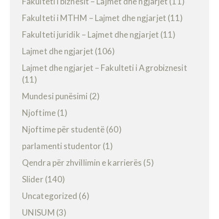
Fakulteti i biznesit – Lajmet dhe ngjarjet
(11)
Fakulteti i MTHM – Lajmet dhe ngjarjet
(11)
Fakulteti juridik – Lajmet dhe ngjarjet
(11)
Lajmet dhe ngjarjet
(106)
Lajmet dhe ngjarjet – Fakulteti i Agrobiznesit
(11)
Mundesi punësimi
(2)
Njoftime
(1)
Njoftime për studentë
(60)
parlamenti studentor
(1)
Qendra për zhvillimin e karrierës
(5)
Slider
(140)
Uncategorized
(6)
UNISUM
(3)