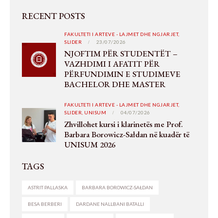
RECENT POSTS
FAKULTETI I ARTEVE - LAJMET DHE NGJARJET,
SLIDER
23/07/2026
NJOFTIM PËR STUDENTËT –
VAZHDIMI I AFATIT PËR
PËRFUNDIMIN E STUDIMEVE
BACHELOR DHE MASTER
FAKULTETI I ARTEVE - LAJMET DHE NGJARJET,
SLIDER,
UNISUM
04/07/2026
Zhvillohet kursi i klarinetës me Prof.
Barbara Borowicz-Sałdan në kuadër të
UNISUM 2026
TAGS
ASTRIT PALLASKA
BARBARA BOROWICZ-SAŁDAN
BESA BERBERI
DARDANE NALLBANI BATALLI