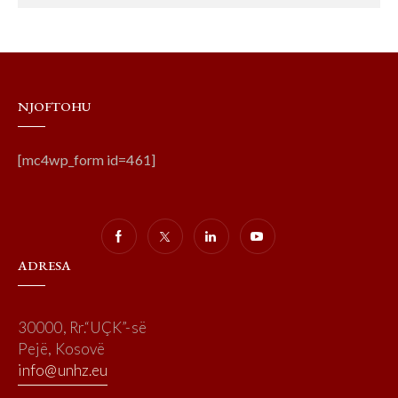
NJOFTOHU
[mc4wp_form id=461]
ADRESA
30000, Rr.“UÇK”-së
Pejë, Kosovë
info@unhz.eu