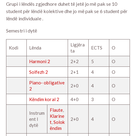
Grupi i lëndës zgjedhore duhet të jetë jo më pak se 10
student për lëndë kolektive dhe jo më pak se 6 student për
lëndë individuale .
Semestri i dytë
Ligjëra
Kodi
Lënda
ECTS
O
ta
Harmoni 2
2+2
5
O
Solfezh 2
2+1
4
O
Piano- obligative
2+0
4
O
2
Këndim koral 2
4+0
3
O
Flaute
,
Instrum
Klarine
ent I
2+0
4
O
t
,
Solok
dytë
ëndim