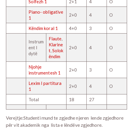
Solfezh 1
2+1
4
O
Piano- obligative
2+0
4
O
1
Këndim koral 1
4+0
3
O
Flaute
,
Instrum
Klarine
ent I
2+0
4
O
t
,
Solok
dytë
ëndim
Njohje
2+0
3
O
instrumentesh 1
Lexim I partitura
2+0
4
O
1
Total
18
27
Verejtje:Studenti mund te zgjedhe njeren lende zgjedhore
për vit akademik nga lista e lëndëve zgjedhore.