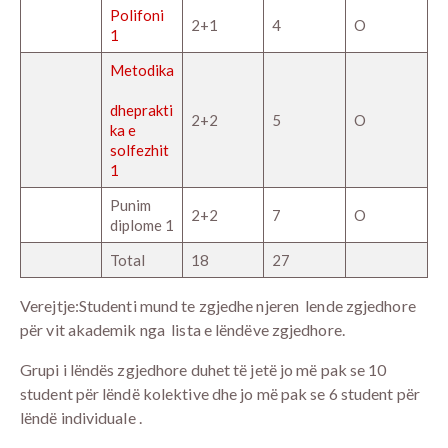
Polifoni
2+1
4
O
1
Metodika
dheprakti
2+2
5
O
ka e
solfezhit
1
Punim
2+2
7
O
diplome 1
Total
18
27
Verejtje:Studenti mund te zgjedhe njeren lende zgjedhore
për vit akademik nga lista e lëndëve zgjedhore.
Grupi i lëndës zgjedhore duhet të jetë jo më pak se 10
student për lëndë kolektive dhe jo më pak se 6 student për
lëndë individuale .