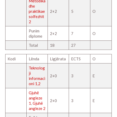
Metodika
dhe
praktikae
2+2
5
O
solfezhit
2
Punim
2+2
7
O
diplome
Total
18
27
Kodi
Lënda
Ligjërata
ECTS
O
Teknolog
ji
2+0
3
E
informaci
oni 1,2
Gjuhë
angleze
2+0
3
E
1
,
Gjuhë
angleze 2