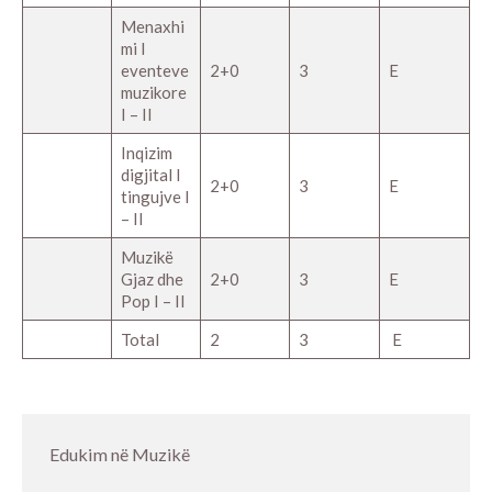
Menaxhi
mi I
eventeve
2+0
3
E
muzikore
I – II
Inqizim
digjital I
2+0
3
E
tingujve I
– II
Muzikë
Gjaz dhe
2+0
3
E
Pop I – II
Total
2
3
E
Edukim në Muzikë