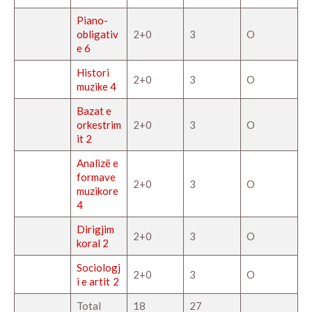
Piano-
obligativ
2+0
3
O
e 6
Histori
2+0
3
O
muzike 4
Bazat e
orkestrim
2+0
3
O
it 2
Analizë e
formave
2+0
3
O
muzikore
4
Dirigjim
2+0
3
O
koral 2
Sociologj
2+0
3
O
i e artit 2
Total
18
27