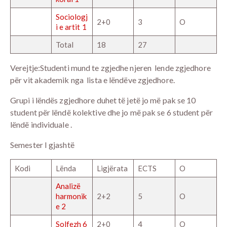
Sociologj
2+0
3
O
i e artit 1
Total
18
27
Verejtje:Studenti mund te zgjedhe njeren lende zgjedhore
për vit akademik nga lista e lëndëve zgjedhore.
Grupi i lëndës zgjedhore duhet të jetë jo më pak se 10
student për lëndë kolektive dhe jo më pak se 6 student për
lëndë individuale .
Semester I gjashtë
Kodi
Lënda
Ligjërata
ECTS
O
Analizë
harmonik
2+2
5
O
e 2
Solfezh 6
2+0
4
O