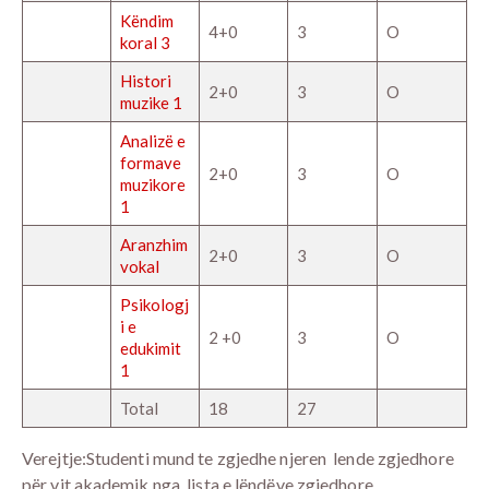
Këndim
4+0
3
O
koral 3
Histori
2+0
3
O
muzike 1
Analizë e
formave
2+0
3
O
muzikore
1
Aranzhim
2+0
3
O
vokal
Psikologj
i e
2 +0
3
O
edukimit
1
Total
18
27
Verejtje:Studenti mund te zgjedhe njeren lende zgjedhore
për vit akademik nga lista e lëndëve zgjedhore.