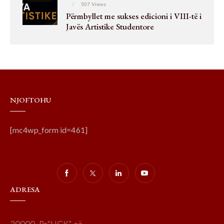
507
Views
Përmbyllet me sukses edicioni i VIII-të i
Javës Artistike Studentore
NJOFTOHU
[mc4wp_form id=461]
ADRESA