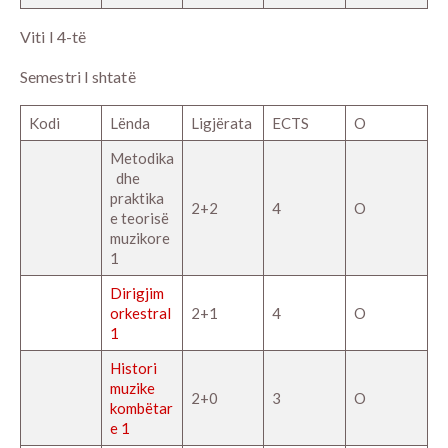
Viti I 4-të
Semestri I shtatë
Kodi
Lënda
Ligjërata
ECTS
O
Metodika
dhe
praktika
2+2
4
O
e teorisë
muzikore
1
Dirigjim
orkestral
2+1
4
O
1
Histori
muzike
2+0
3
O
kombëtar
e 1