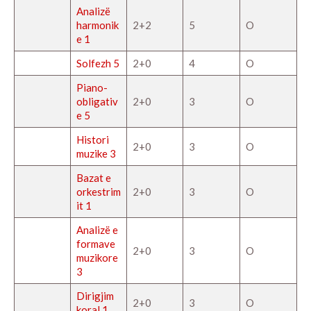
Analizë
harmonik
2+2
5
O
e 1
Solfezh 5
2+0
4
O
Piano-
obligativ
2+0
3
O
e 5
Histori
2+0
3
O
muzike 3
Bazat e
orkestrim
2+0
3
O
it 1
Analizë e
formave
2+0
3
O
muzikore
3
Dirigjim
2+0
3
O
koral 1