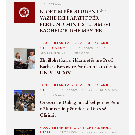
507
Views
NJOFTIM PËR STUDENTËT –
VAZHDIMI I AFATIT PËR
PËRFUNDIMIN E STUDIMEVE
BACHELOR DHE MASTER
FAKULTETI I ARTEVE - LAJMET DHE NGJARJET,
SLIDER,
UNISUM
04/07/2026
BY
GENTKUMNOVA
507
Views
Zhvillohet kursi i klarinetës me Prof.
Barbara Borowicz-Sałdan në kuadër të
UNISUM 2026
FAKULTETI I ARTEVE - LAJMET DHE NGJARJET,
SLIDER
17/06/2026
BY
GENTKUMNOVA
507
Views
Orkestra e Dukagjinit shkëlqen në Pejë
në koncertin për nder të Ditës së
Çlirimit
FAKULTETI I ARTEVE - LAJMET DHE NGJARJET,
SLIDER
11/06/2026
BY
GENTKUMNOVA