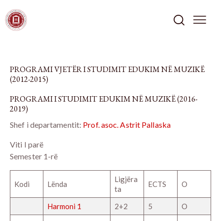
PROGRAMI VJETËR I STUDIMIT EDUKIM NË MUZIKË
(2012-2015)
PROGRAMI I STUDIMIT EDUKIM NË MUZIKË (2016-
2019)
Shef i departamentit:
Prof. asoc. Astrit Pallaska
Viti I parë
Semester 1-rë
Ligjëra
Kodi
Lënda
ECTS
O
ta
Harmoni 1
2+2
5
O