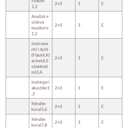
Folklor
2+0
3
E
1,2
Analizë e
stileve
2+0
3
E
muzikore
1,2
Instrume
nti I dytë
(Flautë,Kl
2+0
3
E
arinetë,S
olokëndi
m)3,4.
Inxhinjeri
akustike1
2+0
3
E
,2
Këndim
2+0
3
E
koral5,6
Këndim
2+0
3
E
koral7,8