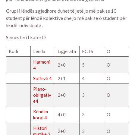
Grupi i lëndës zgjedhore duhet të jetë jo më pak se 10
student për lëndë kolektive dhe jo më pak se 6 student për
lëndë individuale .
Semesteri I katërtë
Kodi
Lënda
Ligjërata
ECTS
O
Harmoni
2+0
5
O
4
Solfezh 4
2+1
4
O
Piano-
obligativ
2+0
3
O
e4
Këndim
4+0
3
O
koral 4
Histori
2+0
3
O
muzike 2