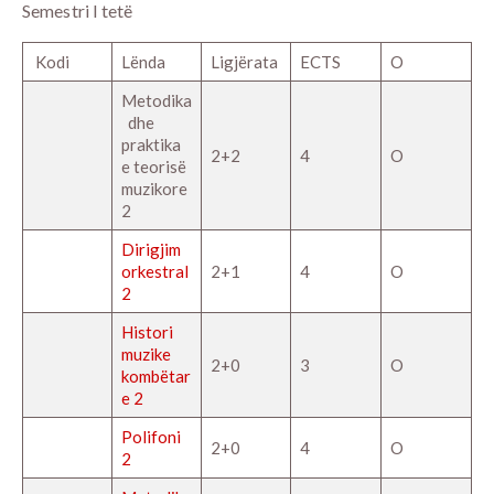
Semestri I tetë
Kodi
Lënda
Ligjërata
ECTS
O
Metodika
dhe
praktika
2+2
4
O
e teorisë
muzikore
2
Dirigjim
orkestral
2+1
4
O
2
Histori
muzike
2+0
3
O
kombëtar
e 2
Polifoni
2+0
4
O
2