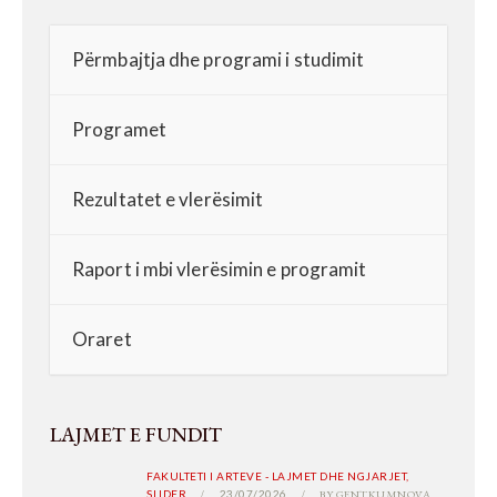
Përmbajtja dhe programi i studimit
Programet
Rezultatet e vlerësimit
Raport i mbi vlerësimin e programit
Oraret
LAJMET E FUNDIT
FAKULTETI I ARTEVE - LAJMET DHE NGJARJET,
SLIDER
23/07/2026
BY
GENTKUMNOVA