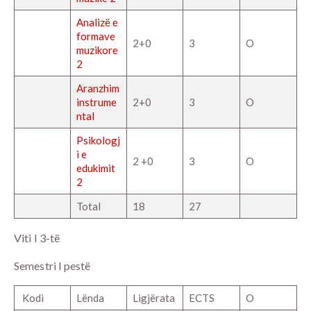
Analizë e
formave
2+0
3
O
muzikore
2
Aranzhim
instrume
2+0
3
O
ntal
Psikologj
i e
2 +0
3
O
edukimit
2
Total
18
27
Viti I 3-të
Semestri I pestë
Kodi
Lënda
Ligjërata
ECTS
O