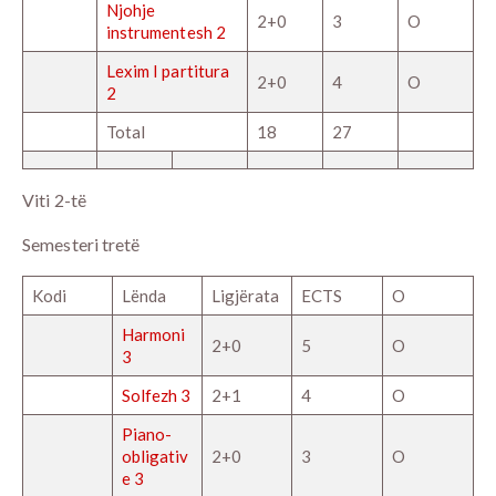
Njohje
2+0
3
O
instrumentesh 2
Lexim I partitura
2+0
4
O
2
Total
18
27
Viti 2-të
Semesteri tretë
Kodi
Lënda
Ligjërata
ECTS
O
Harmoni
2+0
5
O
3
Solfezh 3
2+1
4
O
Piano-
obligativ
2+0
3
O
e 3