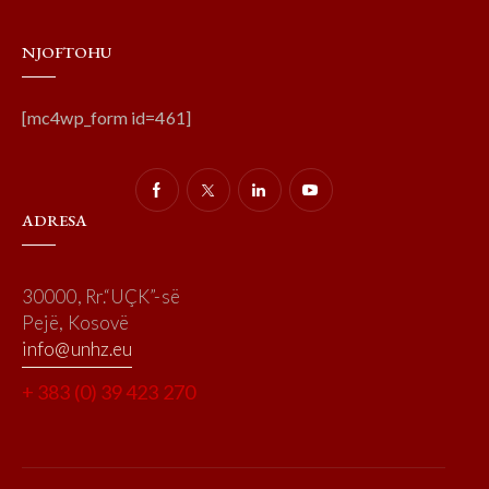
NJOFTOHU
[mc4wp_form id=461]
ADRESA
30000, Rr.“UÇK”-së
Pejë, Kosovë
info@unhz.eu
+ 383 (0) 39 423 270