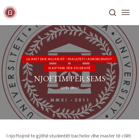
LAJMET DHE NGJARJET - FAKULTETI I AGROBIZNESIT
NJOFTIME PËR STUDENTË
NJOFTIM PËR SEMS
12/12/2017
I njoftojmë te gjithë studentët bachelor dhe master të cilët