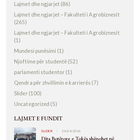
Lajmet dhe ngjarjet
(86)
Lajmet dhe ngjarjet – Fakulteti i Agrobiznesit
(265)
Lajmet dhe ngjarjet – Fakulteti i Agrobiznesit
(1)
Mundesi punësimi
(1)
Njoftime për studentë
(52)
parlamenti studentor
(1)
Qendra për zhvillimin e karrierës
(7)
Slider
(100)
Uncategorized
(5)
LAJMET E FUNDIT
SLIDER
24/04/2026
Dita Botërore e Tokës shënohet në