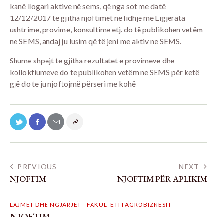
kanë llogari aktive në sems, që nga sot me datë
12/12/2017 të gjitha njoftimet në lidhje me Ligjërata,
ushtrime, provime, konsultime etj. do të publikohen vetëm
ne SEMS, andaj ju lusim që të jeni me aktiv ne SEMS.
Shume shpejt te gjitha rezultatet e provimeve dhe
kollokfiumeve do te publikohen vetëm ne SEMS për ketë
gjë do te ju njoftojmë përseri me kohë
PREVIOUS
NEXT
NJOFTIM
NJOFTIM PËR APLIKIM
LAJMET DHE NGJARJET - FAKULTETI I AGROBIZNESIT
NJOFTIM