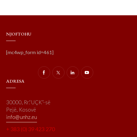
NJOFTOHU
[mc4wp_form id=461]
ADRESA
30000, Rr.“UÇK”-së
Pejë, Kosovë
info@unhz.eu
+ 383 (0) 39 423 270