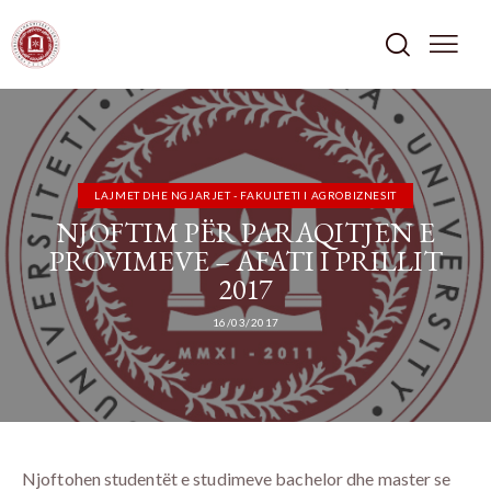
LAJMET DHE NGJARJET - FAKULTETI I AGROBIZNESIT
NJOFTIM PËR PARAQITJEN E
PROVIMEVE – AFATI I PRILLIT
2017
16/03/2017
Njoftohen studentët e studimeve bachelor dhe master se