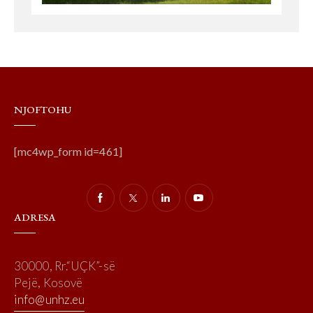
NJOFTOHU
[mc4wp_form id=461]
ADRESA
30000, Rr.“UÇK”-së
Pejë, Kosovë
info@unhz.eu