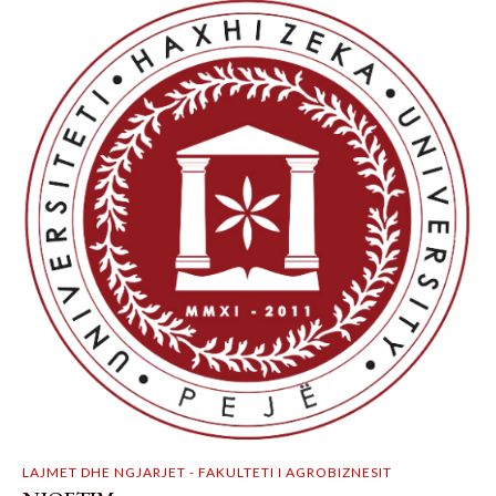
LAJMET DHE NGJARJET - FAKULTETI I AGROBIZNESIT