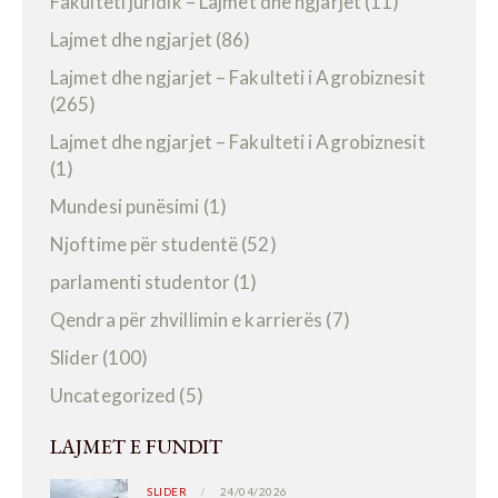
Fakulteti juridik – Lajmet dhe ngjarjet
(11)
Lajmet dhe ngjarjet
(86)
Lajmet dhe ngjarjet – Fakulteti i Agrobiznesit
(265)
Lajmet dhe ngjarjet – Fakulteti i Agrobiznesit
(1)
Mundesi punësimi
(1)
Njoftime për studentë
(52)
parlamenti studentor
(1)
Qendra për zhvillimin e karrierës
(7)
Slider
(100)
Uncategorized
(5)
LAJMET E FUNDIT
SLIDER
24/04/2026