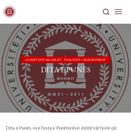
LAJMET DHE NGJARJET - FAKULTETI I AGROBIZNESIT
DITA E PUNËS
28/04/2017
Dita e Punës, ose Festa e Punëtorëve, është një festë që