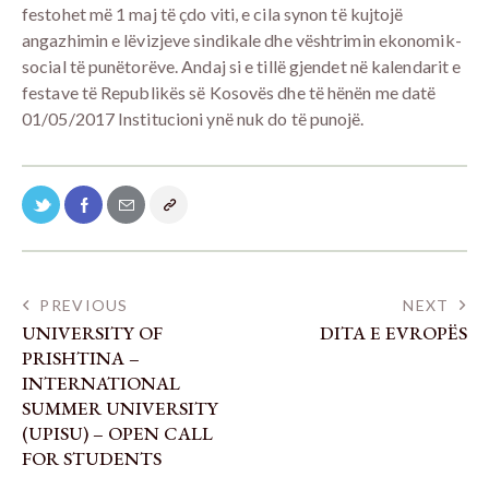
festohet më 1 maj të çdo viti, e cila synon të kujtojë
angazhimin e lëvizjeve sindikale dhe vështrimin ekonomik-
social të punëtorëve. Andaj si e tillë gjendet në kalendarit e
festave të Republikës së Kosovës dhe të hënën me datë
01/05/2017 Institucioni ynë nuk do të punojë.
PREVIOUS
NEXT
UNIVERSITY OF
DITA E EVROPËS
PRISHTINA –
INTERNATIONAL
SUMMER UNIVERSITY
(UPISU) – OPEN CALL
FOR STUDENTS