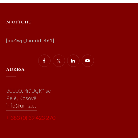
NJOFTOHU
[mc4wp_form id=461]
ADRESA
30000, Rr.“UÇK”-së
Pejë, Kosovë
info@unhz.eu
+ 383 (0) 39 423 270