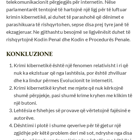
telekomunikacionit përgjegjës për internetin. Nëse
parlamentarët tentojnë të hartojnë një ligj për të luftuar
krimin kibernetikë, ai duhet të parashohë që dënimet e
parashikuara të rishqyrtohen, sepse disa prej tyre janë të
ekzagjeruar. Ne gjithashtu besojmë se ligjvënësit duhet të
rishqyrtojnë Kodin Penal dhe Kodin e Procedurës Penale.
KONKLUZIONE
Krimi kibernetikë është një fenomen relativisht i ri që
nuk ka ekzistuar që nga lashtësia, por është zhvilluar
dhe ka lindur përmes Evolucionit te internetit.
Krimi kibernetikë kryhet me mjete që nuk kërkojnë
shumë përpjekje, pasi shumë krime kryhen me klikim të
një butoni.
Lehtësia e fshehjes së provave që vërtetojnë fajësinë e
autorëve.
Dështimi i plotë i shume qeverive për të gjetur një
zgjidhje për këtë problem deri më sot, ndryshe nga disa