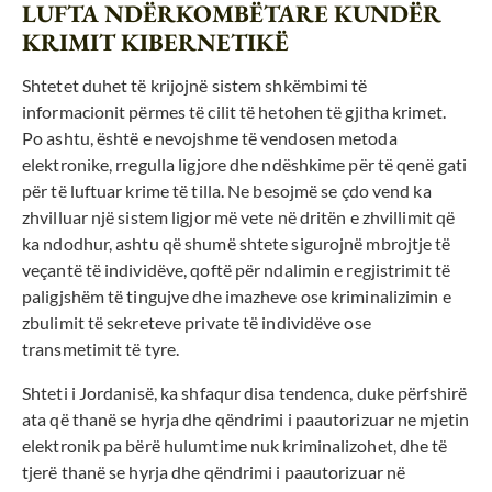
LUFTA NDËRKOMBËTARE KUNDËR
KRIMIT KIBERNETIKË
Shtetet duhet të krijojnë sistem shkëmbimi të
informacionit përmes të cilit të hetohen të gjitha krimet.
Po ashtu, është e nevojshme të vendosen metoda
elektronike, rregulla ligjore dhe ndëshkime për të qenë gati
për të luftuar krime të tilla. Ne besojmë se çdo vend ka
zhvilluar një sistem ligjor më vete në dritën e zhvillimit që
ka ndodhur, ashtu që shumë shtete sigurojnë mbrojtje të
veçantë të individëve, qoftë për ndalimin e regjistrimit të
paligjshëm të tingujve dhe imazheve ose kriminalizimin e
zbulimit të sekreteve private të individëve ose
transmetimit të tyre.
Shteti i Jordanisë, ka shfaqur disa tendenca, duke përfshirë
ata që thanë se hyrja dhe qëndrimi i paautorizuar ne mjetin
elektronik pa bërë hulumtime nuk kriminalizohet, dhe të
tjerë thanë se hyrja dhe qëndrimi i paautorizuar në