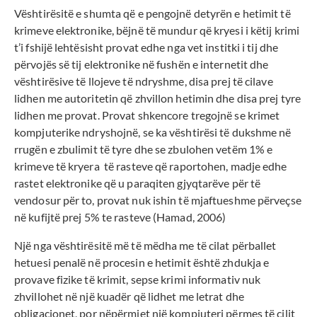
Vështirësitë e shumta që e pengojnë detyrën e hetimit të
krimeve elektronike, bëjnë të mundur që kryesi i këtij krimi
t’i fshijë lehtësisht provat edhe nga vet institki i tij dhe
përvojës së tij elektronike në fushën e internetit dhe
vështirësive të llojeve të ndryshme, disa prej të cilave
lidhen me autoritetin që zhvillon hetimin dhe disa prej tyre
lidhen me provat. Provat shkencore tregojnë se krimet
kompjuterike ndryshojnë, se ka vështirësi të dukshme në
rrugën e zbulimit të tyre dhe se zbulohen vetëm 1% e
krimeve të kryera të rasteve që raportohen, madje edhe
rastet elektronike që u paraqiten gjyqtarëve për të
vendosur për to, provat nuk ishin të mjaftueshme përveçse
në kufijtë prej 5% te rasteve (Hamad, 2006)
Një nga vështirësitë më të mëdha me të cilat përballet
hetuesi penalë në procesin e hetimit është zhdukja e
provave fizike të krimit, sepse krimi informativ nuk
zhvillohet në një kuadër që lidhet me letrat dhe
obligacionet, por nëpërmjet një kompjuteri përmes të cilit