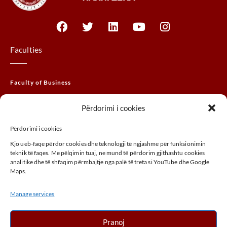
Faculties
Faculty of Business
Faculty of Law
Përdorimi i cookies
Faculty of THEM
Përdorimi i cookies
Faculty of Agribusiness
Kjo ueb-faqe përdor cookies dhe teknologji të ngjashme për funksionimin
Faculty of Arts
teknik të faqes. Me pëlqimin tuaj, ne mund të përdorim gjithashtu cookies
analitike dhe të shfaqim përmbajtje nga palë të treta si YouTube dhe Google
Maps.
ADDRESS
Manage services
UÇK,Street, 30000, Peja, Kosovo
+ 383 (0) 39 410 970
Pranoj