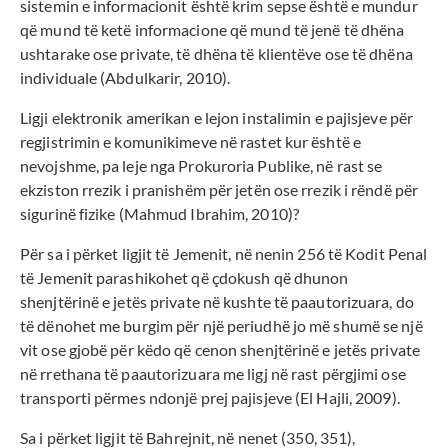
sistemin e informacionit është krim sepse është e mundur
që mund të ketë informacione që mund të jenë të dhëna
ushtarake ose private, të dhëna të klientëve ose të dhëna
individuale (Abdulkarir, 2010).
Ligji elektronik amerikan e lejon instalimin e pajisjeve për
regjistrimin e komunikimeve në rastet kur është e
nevojshme, pa leje nga Prokuroria Publike, në rast se
ekziston rrezik i pranishëm për jetën ose rrezik i rëndë për
sigurinë fizike (Mahmud Ibrahim, 2010)?
Për sa i përket ligjit të Jemenit, në nenin 256 të Kodit Penal
të Jemenit parashikohet që çdokush që dhunon
shenjtërinë e jetës private në kushte të paautorizuara, do
të dënohet me burgim për një periudhë jo më shumë se një
vit ose gjobë për këdo që cenon shenjtërinë e jetës private
në rrethana të paautorizuara me ligj në rast përgjimi ose
transporti përmes ndonjë prej pajisjeve (El Hajli, 2009).
Sa i përket ligjit të Bahrejnit, në nenet (350, 351),