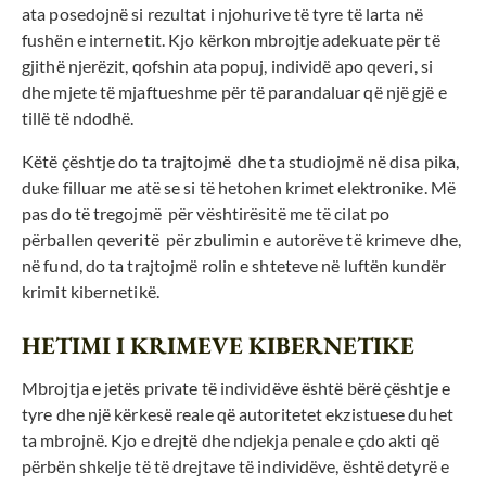
ata posedojnë si rezultat i njohurive të tyre të larta në
fushën e internetit. Kjo kërkon mbrojtje adekuate për të
gjithë njerëzit, qofshin ata popuj, individë apo qeveri, si
dhe mjete të mjaftueshme për të parandaluar që një gjë e
tillë të ndodhë.
Këtë çështje do ta trajtojmë dhe ta studiojmë në disa pika,
duke filluar me atë se si të hetohen krimet elektronike. Më
pas do të tregojmë për vështirësitë me të cilat po
përballen qeveritë për zbulimin e autorëve të krimeve dhe,
në fund, do ta trajtojmë rolin e shteteve në luftën kundër
krimit kibernetikë.
HETIMI I KRIMEVE KIBERNETIKE
Mbrojtja e jetës private të individëve është bërë çështje e
tyre dhe një kërkesë reale që autoritetet ekzistuese duhet
ta mbrojnë. Kjo e drejtë dhe ndjekja penale e çdo akti që
përbën shkelje të të drejtave të individëve, është detyrë e