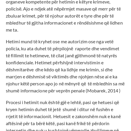
organeve kompetente për hetimin e këtyre krimeve,
policisë. Ajo e ndjek atë nëpërmjet masave që merr për të
zbuluar krimet, për të njohur autorët e tyre dhe për të
mbledhur të gjitha informacionet e rëndësishme që lidhen
me ta.
Hetimi mund të kryhet ose me autorizim ose nga vetë
policia, ku ata duhet të përpilojnë raporte dhe vendimet
të fillimit te hetimeve, të cilat janë gjithmonë të natyrës
konfidenciale. Hetimet përfshijnë intervistimin e
dëshmitarëve dhe këdo që ka lidhje me krimin, si dhe
marrjen e dëshmisë së viktimës dhe njohjen nëse ai e ka
njohur këtë person apo jo në mënyrë që të mbledhin sa më
shumë informacione për veprën penale (Mobarek, 2014 )
Procesi i hetimit nuk është gjë e lehtë, pasi qe hetuesi që
kryen hetimin duhet të jetë shumë i ditur në fushën e
rrjetit të informacionit. Hetuesit e zakonshëm nuk e kanë
aftësinë për ta bërë këtë, pasi kanë frikë të përdorin
internetin dhe nuk u kushtojnë vëmendje zhvillimeve në