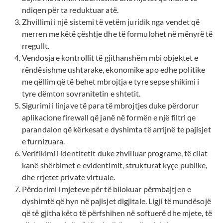
ndiqen për ta reduktuar atë.
Zhvillimi i një sistemi të vetëm juridik nga vendet që
merren me këtë çështje dhe të formulohet në mënyrë të
rregullt.
Vendosja e kontrollit të gjithanshëm mbi objektet e
rëndësishme ushtarake, ekonomike apo edhe politike
me qëllim që të behet mbrojtja e tyre sepse shikimi i
tyre dëmton sovranitetin e shtetit.
Sigurimi i linjave të para të mbrojtjes duke përdorur
aplikacione firewall që janë në formën e një filtri qe
parandalon që kërkesat e dyshimta të arrijnë te pajisjet
e furnizuara.
Verifikimi i identitetit duke zhvilluar programe, të cilat
kanë shërbimet e evidentimit, strukturat kyçe publike,
dhe rrjetet private virtuale.
Përdorimi i mjeteve për të bllokuar përmbajtjen e
dyshimtë që hyn në pajisjet digjitale. Ligji të mundësojë
që të gjitha këto të përfshihen në softuerë dhe mjete, të