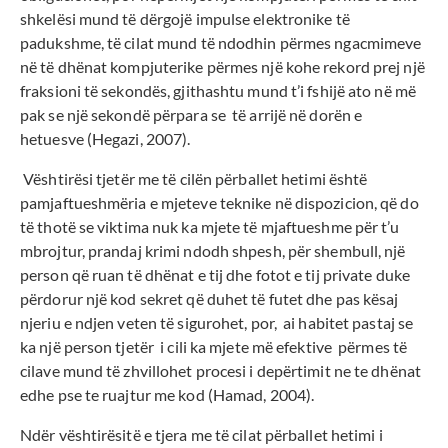
shkelësi mund të dërgojë impulse elektronike të
padukshme, të cilat mund të ndodhin përmes ngacmimeve
në të dhënat kompjuterike përmes një kohe rekord prej një
fraksioni të sekondës, gjithashtu mund t’i fshijë ato në më
pak se një sekondë përpara se të arrijë në dorën e
hetuesve (Hegazi, 2007).
Vështirësi tjetër me të cilën përballet hetimi është
pamjaftueshmëria e mjeteve teknike në dispozicion, që do
të thotë se viktima nuk ka mjete të mjaftueshme për t’u
mbrojtur, prandaj krimi ndodh shpesh, për shembull, një
person që ruan të dhënat e tij dhe fotot e tij private duke
përdorur një kod sekret që duhet të futet dhe pas kësaj
njeriu e ndjen veten të sigurohet, por, ai habitet pastaj se
ka një person tjetër i cili ka mjete më efektive përmes të
cilave mund të zhvillohet procesi i depërtimit ne te dhënat
edhe pse te ruajtur me kod (Hamad, 2004).
Ndër vështirësitë e tjera me të cilat përballet hetimi i