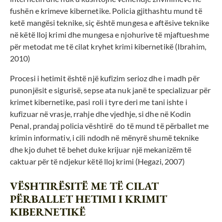
fushën e krimeve kibernetike. Policia gjithashtu mund të
ketë mangësi teknike, siç është mungesa e aftësive teknike
në këtë lloj krimi dhe mungesa e njohurive të mjaftueshme
për metodat me të cilat kryhet krimi kibernetikë (Ibrahim,
2010)
Procesi i hetimit është një kufizim serioz dhe i madh për
punonjësit e sigurisë, sepse ata nuk janë te specializuar për
krimet kibernetike, pasi roli i tyre deri me tani ishte i
kufizuar në vrasje, rrahje dhe vjedhje, si dhe në Kodin
Penal, prandaj policia vështirë do të mund të përballet me
krimin informativ, i cili ndodh në mënyrë shumë teknike
dhe kjo duhet të behet duke krijuar një mekanizëm të
caktuar për të ndjekur këtë lloj krimi (Hegazi, 2007)
VËSHTIRËSITË ME TË CILAT
PËRBALLET HETIMI I KRIMIT
KIBERNETIKË