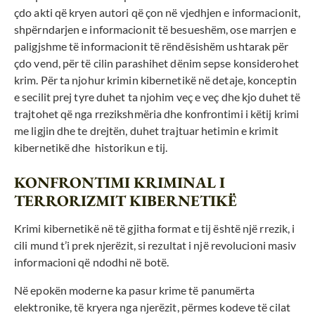
çdo akti që kryen autori që çon në vjedhjen e informacionit,
shpërndarjen e informacionit të besueshëm, ose marrjen e
paligjshme të informacionit të rëndësishëm ushtarak për
çdo vend, për të cilin parashihet dënim sepse konsiderohet
krim. Për ta njohur krimin kibernetikë në detaje, konceptin
e secilit prej tyre duhet ta njohim veç e veç dhe kjo duhet të
trajtohet që nga rrezikshmëria dhe konfrontimi i këtij krimi
me ligjin dhe te drejtën, duhet trajtuar hetimin e krimit
kibernetikë dhe historikun e tij.
KONFRONTIMI KRIMINAL I
TERRORIZMIT KIBERNETIKË
Krimi kibernetikë në të gjitha format e tij është një rrezik, i
cili mund t’i prek njerëzit, si rezultat i një revolucioni masiv
informacioni që ndodhi në botë.
Në epokën moderne ka pasur krime të panumërta
elektronike, të kryera nga njerëzit, përmes kodeve të cilat