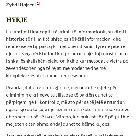
[1]
Zyhdi Hajzeri
HYRJE
Hulumtimi i konceptit të krimit të informacionit, studimi i
historisë së fillimit të shfaqjes së këtij informacioni dhe
rëndësisë së tij, pastaj krimet dhe ndikimi i tyre në jetën e
njeriut, veçanërisht tani kur po ndodh një lloj transformimi
i shkallëshkallshëm elektronik dhe kur metodat e vjetra po
zëvendësohen nga të rejat, më moderne dhe më
komplekse, është shumë i rëndësishëm.
Prandaj, duhen gjetur zgjidhje, metoda dhe mjete për
eliminimin e krimeve të tilla, ose të paktën duhet të
përpiqemi që t’i kontrollojmë ato për sa të jetë e mundur,
ngase kjo do ta çojë njerëzimin në shkatërrimin e sekreteve
dhe shenjtërisë së tyre. Mirëpo, kjo nuk është në përputhje
me jetën e tanishme, andaj duhet të bëjmë kujdes.
Jemi munduar të kuptojmë se çfarë është krimi informativ,