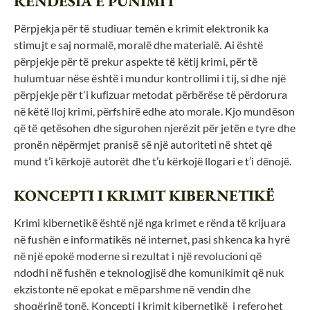
RËNDËSIA E PUNIMIT
Përpjekja për të studiuar temën e krimit elektronik ka
stimujt e saj normalë, moralë dhe materialë. Ai është
përpjekje për të prekur aspekte të këtij krimi, për të
hulumtuar nëse është i mundur kontrollimi i tij, si dhe një
përpjekje për t’i kufizuar metodat përbërëse të përdorura
në këtë lloj krimi, përfshirë edhe ato morale. Kjo mundëson
që të qetësohen dhe sigurohen njerëzit për jetën e tyre dhe
pronën nëpërmjet pranisë së një autoriteti në shtet që
mund t’i kërkojë autorët dhe t’u kërkojë llogari e t’i dënojë.
KONCEPTI I KRIMIT KIBERNETIKË
Krimi kibernetikë është një nga krimet e rënda të krijuara
në fushën e informatikës në internet, pasi shkenca ka hyrë
në një epokë moderne si rezultat i një revolucioni që
ndodhi në fushën e teknologjisë dhe komunikimit që nuk
ekzistonte në epokat e mëparshme në vendin dhe
shoqërinë tonë. Koncepti i krimit kibernetikë i referohet