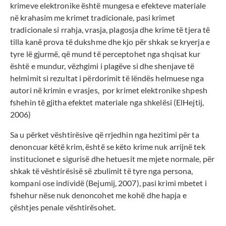
krimeve elektronike është mungesa e efekteve materiale
në krahasim me krimet tradicionale, pasi krimet
tradicionale si rrahja, vrasja, plagosja dhe krime të tjera të
tilla kanë prova të dukshme dhe kjo për shkak se kryerja e
tyre lë gjurmë, që mund të perceptohet nga shqisat kur
është e mundur, vëzhgimi i plagëve si dhe shenjave të
helmimit si rezultat i përdorimit të lëndës helmuese nga
autori në krimin e vrasjes, por krimet elektronike shpesh
fshehin të gjitha efektet materiale nga shkelësi (ElHejtij,
2006)
Sa u përket vështirësive që rrjedhin nga hezitimi për ta
denoncuar këtë krim, është se këto krime nuk arrijnë tek
institucionet e sigurisë dhe hetuesit me mjete normale, për
shkak të vështirësisë së zbulimit të tyre nga persona,
kompani ose individë (Bejumij, 2007), pasi krimi mbetet i
fshehur nëse nuk denoncohet me kohë dhe hapja e
çështjes penale vështirësohet.