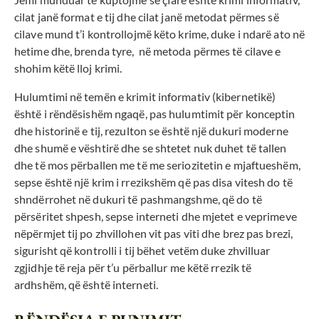
cilat janë format e tij dhe cilat janë metodat përmes së
cilave mund t’i kontrollojmë këto krime, duke i ndarë ato në
hetime dhe, brenda tyre, në metoda përmes të cilave e
shohim këtë lloj krimi.
Hulumtimi në temën e krimit informativ (kibernetikë)
është i rëndësishëm ngaqë, pas hulumtimit për konceptin
dhe historinë e tij, rezulton se është një dukuri moderne
dhe shumë e vështirë dhe se shtetet nuk duhet të tallen
dhe të mos përballen me të me seriozitetin e mjaftueshëm,
sepse është një krim i rrezikshëm që pas disa vitesh do të
shndërrohet në dukuri të pashmangshme, që do të
përsëritet shpesh, sepse interneti dhe mjetet e veprimeve
nëpërmjet tij po zhvillohen vit pas viti dhe brez pas brezi,
sigurisht që kontrolli i tij bëhet vetëm duke zhvilluar
zgjidhje të reja për t’u përballur me këtë rrezik të
ardhshëm, që është interneti.