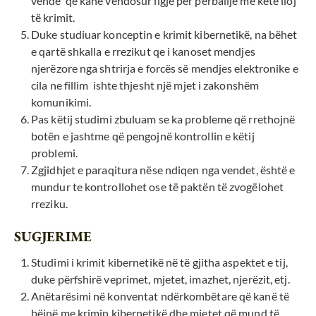
vende që kanë vendosur ligje për përballje me këtë lloj
të krimit.
Duke studiuar konceptin e krimit kibernetikë, na bëhet
e qartë shkalla e rrezikut qe i kanoset mendjes
njerëzore nga shtrirja e forcës së mendjes elektronike e
cila ne fillim ishte thjesht një mjet i zakonshëm
komunikimi.
Pas këtij studimi zbuluam se ka probleme që rrethojnë
botën e jashtme që pengojnë kontrollin e këtij
problemi.
Zgjidhjet e paraqitura nëse ndiqen nga vendet, është e
mundur te kontrollohet ose të paktën të zvogëlohet
rreziku.
SUGJERIME
Studimi i krimit kibernetikë në të gjitha aspektet e tij,
duke përfshirë veprimet, mjetet, imazhet, njerëzit, etj.
Anëtarësimi në konventat ndërkombëtare që kanë të
bëjnë me krimin kibernetikë dhe mjetet që mund të