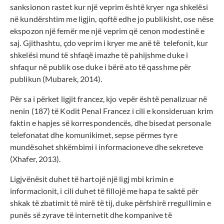
sanksionon rastet kur një veprim është kryer nga shkelësi
në kundërshtim me ligjin, qoftë edhe jo publikisht, ose nëse
ekspozon një femër me një veprim që cenon modestinë e
saj. Gjithashtu, çdo veprim i kryer me anë të telefonit, kur
shkelësi mund të shfaqë imazhe të pahijshme duke i
shfaqur në publik ose duke i bërë ato të qasshme për
publikun (Mubarek, 2014).
Për sa i përket ligjit francez, kjo vepër është penalizuar në
nenin (187) të Kodit Penal Francez i cili e konsideruan krim
faktin e hapjes së korrespondencës, dhe bisedat personale
telefonatat dhe komunikimet, sepse përmes tyre
mundësohet shkëmbimi i informacioneve dhe sekreteve
(Xhafer, 2013).
Ligjvënësit duhet të hartojë një ligj mbi krimin e
informacionit, i cili duhet të fillojë me hapa te saktë për
shkak të zbatimit të mirë të tij, duke përfshirë rregullimin e
punës së zyrave të internetit dhe kompanive të