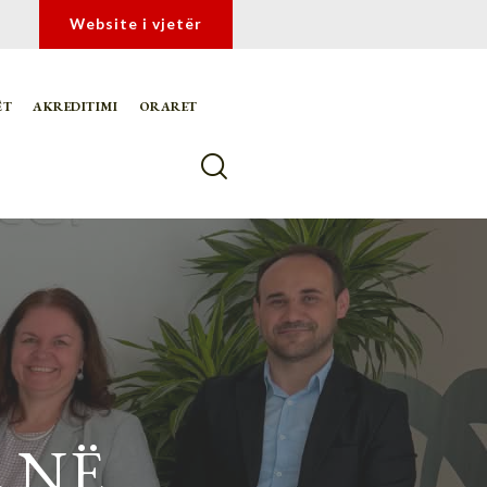
Website i vjetër
ËT
AKREDITIMI
ORARET
 NË