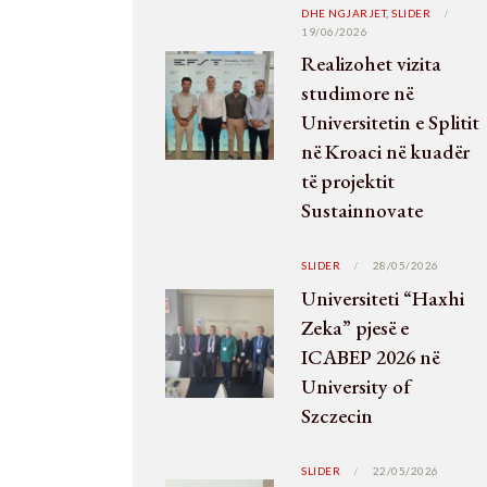
DHE NGJARJET,
SLIDER
19/06/2026
Realizohet vizita
studimore në
Universitetin e Splitit
në Kroaci në kuadër
të projektit
Sustainnovate
SLIDER
28/05/2026
Universiteti “Haxhi
Zeka” pjesë e
ICABEP 2026 në
University of
Szczecin
SLIDER
22/05/2026