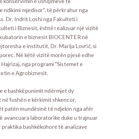
në konservimin e ushqimeve të
e ndikimi mjedisor”, të përkrahur nga
. Dr. Indrit Loshi nga Fakulteti i
lteti i Biznesit, është realizuar një vizitë
inkubatorin e biznesit BIOCENTER në
oresha e institutit, Dr. Marija Lovrić, si
Sporec. Në këtë vizitë morën pjesë edhe
 Hajrizaj, nga programi “Sistemet e
etin e Agrobiznesit.
re e bashkëpunimit ndërmjet dy
 në fushën e kërkimit shkencor,
ët patën mundësinë të ndjekin nga afër
 avancuara laboratorike duke u trajnuar
 praktika bashkëkohore të analizave