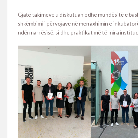
Gjatë takimeve u diskutuan edhe mundësitë e bas
shkëmbimi i përvojave në menaxhimin e inkubatorë
ndërmarrësisë, si dhe praktikat më të mira institu