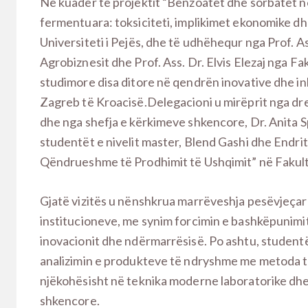
Në kuadër të projektit “Benzoatet dhe sorbatet 
fermentuara: toksiciteti, implikimet ekonomike dh
Universiteti i Pejës, dhe të udhëhequr nga Prof. Ass
Agrobiznesit dhe Prof. Ass. Dr. Elvis Elezaj nga Faku
studimore disa ditore në qendrën inovative dhe 
Zagreb të Kroacisë.Delegacioni u mirëprit nga drejt
dhe nga shefja e kërkimeve shkencore, Dr. Anita 
studentët e nivelit master, Blend Gashi dhe Endrit
Qëndrueshme të Prodhimit të Ushqimit” në Fakult
Gjatë vizitës u nënshkrua marrëveshja pesëvjeça
institucioneve, me synim forcimin e bashkëpunimit
inovacionit dhe ndërmarrësisë. Po ashtu, student
analizimin e produkteve të ndryshme me metoda të
njëkohësisht në teknika moderne laboratorike dhe
shkencore.