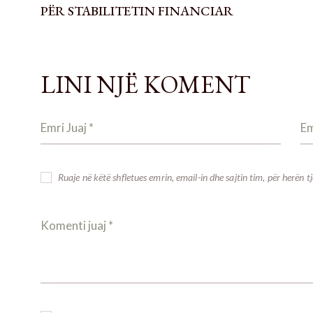
PËR STABILITETIN FINANCIAR
LINI NJË KOMENT
Ruaje në këtë shfletues emrin, email-in dhe sajtin tim, për herën t