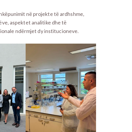
hkëpunimit në projekte të ardhshme,
ve, aspektet analitike dhe të
cionale ndërmjet dy institucioneve.