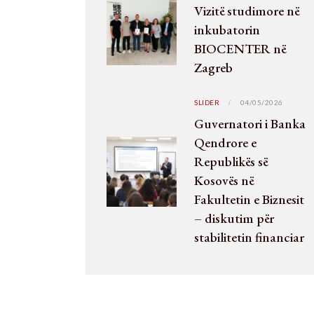
Vizitë studimore në
inkubatorin
BIOCENTER në
Zagreb
SLIDER
04/05/2026
Guvernatori i Banka
Qendrore e
Republikës së
Kosovës në
Fakultetin e Biznesit
– diskutim për
stabilitetin financiar