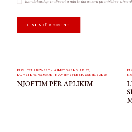
Jam dakord që të dhënat e mia të dorëzuara po mblidhen dhe ru
FAKULTETI I BIZNESIT - LAJMET DHE NGJARJET
,
FA
LAJMET DHE NGJARJET
,
NJOFTIME PËR STUDENTË
,
SLIDER
NJ
NJOFTIM PËR APLIKIM
L
S
M