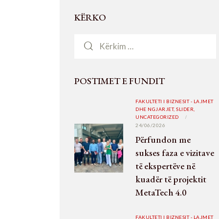
KËRKO
POSTIMET E FUNDIT
FAKULTETI I BIZNESIT - LAJMET
DHE NGJARJET,
SLIDER,
UNCATEGORIZED
24/06/2026
Përfundon me
sukses faza e vizitave
të ekspertëve në
kuadër të projektit
MetaTech 4.0
FAKULTETI I BIZNESIT - LAJMET