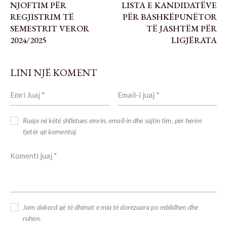
NJOFTIM PËR
LISTA E KANDIDATËVE
REGJISTRIM TË
PËR BASHKËPUNËTOR
SEMESTRIT VEROR
TË JASHTËM PËR
2024/2025
LIGJËRATA
LINI NJË KOMENT
Ruaje në këtë shfletues emrin, email-in dhe sajtin tim, për herën
tjetër që komentoj.
Jam dakord që të dhënat e mia të dorëzuara po mblidhen dhe
ruhen.