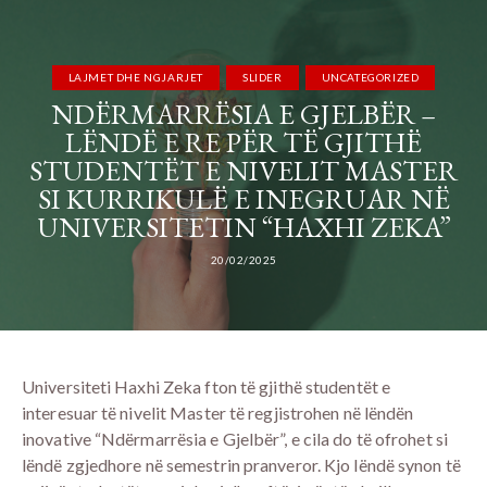
LAJMET DHE NGJARJET
SLIDER
UNCATEGORIZED
NDËRMARRËSIA E GJELBËR –
LËNDË E RE PËR TË GJITHË
STUDENTËT E NIVELIT MASTER
SI KURRIKULË E INEGRUAR NË
UNIVERSITETIN “HAXHI ZEKA”
20/02/2025
Universiteti Haxhi Zeka fton të gjithë studentët e
interesuar të nivelit Master të regjistrohen në lëndën
inovative “Ndërmarrësia e Gjelbër”, e cila do të ofrohet si
lëndë zgjedhore në semestrin pranveror. Kjo lëndë synon të