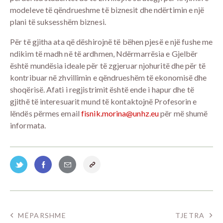
modeleve të qëndrueshme të biznesit dhe ndërtimin e një
plani të suksesshëm biznesi.
Për të gjitha ata që dëshirojnë të bëhen pjesë e një fushe me
ndikim të madh në të ardhmen, Ndërmarrësia e Gjelbër
është mundësia ideale për të zgjeruar njohuritë dhe për të
kontribuar në zhvillimin e qëndrueshëm të ekonomisë dhe
shoqërisë. Afati i regjistrimit është ende i hapur dhe të
gjithë të interesuarit mund të kontaktojnë Profesorin e
lëndës përmes email
fisnik.morina@unhz.eu
për më shumë
informata.
MËPARSHME
TJETRA