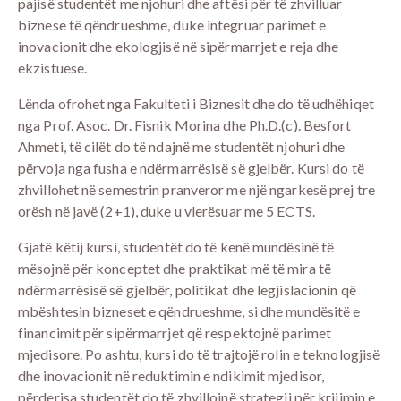
pajisë studentët me njohuri dhe aftësi për të zhvilluar
biznese të qëndrueshme, duke integruar parimet e
inovacionit dhe ekologjisë në sipërmarrjet e reja dhe
ekzistuese.
Lënda ofrohet nga Fakulteti i Biznesit dhe do të udhëhiqet
nga Prof. Asoc. Dr. Fisnik Morina dhe Ph.D.(c). Besfort
Ahmeti, të cilët do të ndajnë me studentët njohuri dhe
përvoja nga fusha e ndërmarrësisë së gjelbër. Kursi do të
zhvillohet në semestrin pranveror me një ngarkesë prej tre
orësh në javë (2+1), duke u vlerësuar me 5 ECTS.
Gjatë këtij kursi, studentët do të kenë mundësinë të
mësojnë për konceptet dhe praktikat më të mira të
ndërmarrësisë së gjelbër, politikat dhe legjislacionin që
mbështesin bizneset e qëndrueshme, si dhe mundësitë e
financimit për sipërmarrjet që respektojnë parimet
mjedisore. Po ashtu, kursi do të trajtojë rolin e teknologjisë
dhe inovacionit në reduktimin e ndikimit mjedisor,
përderisa studentët do të zhvillojnë strategji për krijimin e