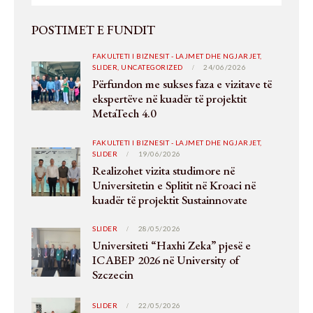
POSTIMET E FUNDIT
FAKULTETI I BIZNESIT - LAJMET DHE NGJARJET,
SLIDER,
UNCATEGORIZED
24/06/2026
Përfundon me sukses faza e vizitave të
ekspertëve në kuadër të projektit
MetaTech 4.0
FAKULTETI I BIZNESIT - LAJMET DHE NGJARJET,
SLIDER
19/06/2026
Realizohet vizita studimore në
Universitetin e Splitit në Kroaci në
kuadër të projektit Sustainnovate
SLIDER
28/05/2026
Universiteti “Haxhi Zeka” pjesë e
ICABEP 2026 në University of
Szczecin
SLIDER
22/05/2026