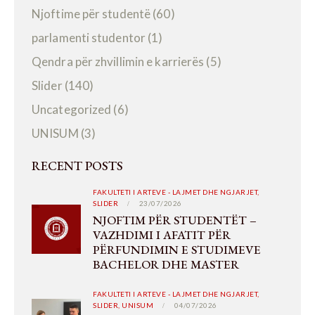
Njoftime për studentë
(60)
parlamenti studentor
(1)
Qendra për zhvillimin e karrierës
(5)
Slider
(140)
Uncategorized
(6)
UNISUM
(3)
RECENT POSTS
FAKULTETI I ARTEVE - LAJMET DHE NGJARJET,
SLIDER
23/07/2026
NJOFTIM PËR STUDENTËT –
VAZHDIMI I AFATIT PËR
PËRFUNDIMIN E STUDIMEVE
BACHELOR DHE MASTER
FAKULTETI I ARTEVE - LAJMET DHE NGJARJET,
SLIDER,
UNISUM
04/07/2026