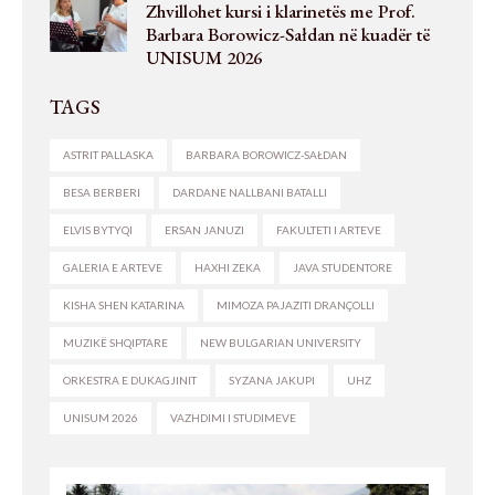
Zhvillohet kursi i klarinetës me Prof.
Barbara Borowicz-Sałdan në kuadër të
UNISUM 2026
TAGS
ASTRIT PALLASKA
BARBARA BOROWICZ-SAŁDAN
BESA BERBERI
DARDANE NALLBANI BATALLI
ELVIS BYTYQI
ERSAN JANUZI
FAKULTETI I ARTEVE
GALERIA E ARTEVE
HAXHI ZEKA
JAVA STUDENTORE
KISHA SHEN KATARINA
MIMOZA PAJAZITI DRANÇOLLI
MUZIKË SHQIPTARE
NEW BULGARIAN UNIVERSITY
ORKESTRA E DUKAGJINIT
SYZANA JAKUPI
UHZ
UNISUM 2026
VAZHDIMI I STUDIMEVE