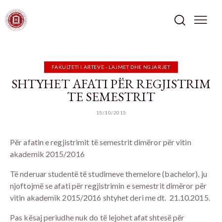
FAKULTETI I ARTEVE - LAJMET DHE NGJARJET
SHTYHET AFATI PËR REGJISTRIM
TE SEMESTRIT
15/10/2015
Për afatin e regjistrimit të semestrit dimëror për vitin
akademik 2015/2016
Të nderuar studentë të studimeve themelore (bachelor), ju
njoftojmë se afati për regjistrimin e semestrit dimëror për
vitin akademik 2015/2016 shtyhet deri me dt. 21.10.2015.
Pas kësaj periudhe nuk do të lejohet afat shtesë për