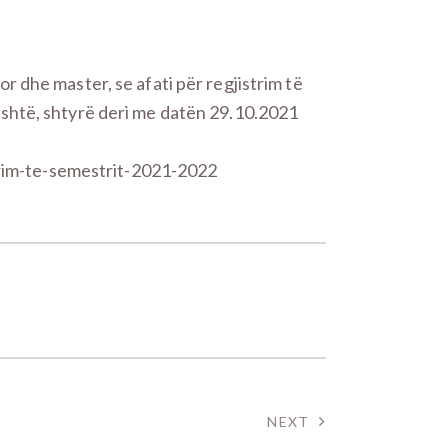
 dhe master, se afati për regjistrim të
shtë, shtyrë deri me datën 29.10.2021
trim-te-semestrit-2021-2022
NEXT