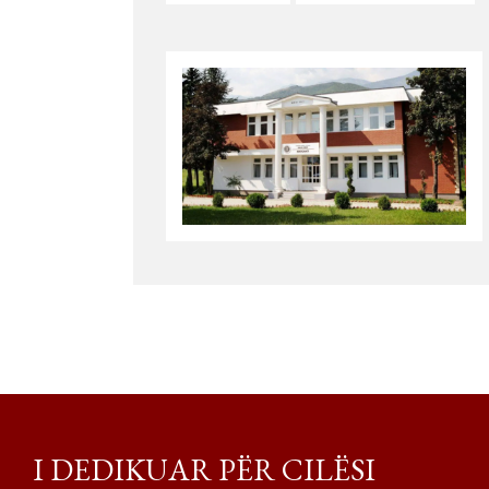
I DEDIKUAR PËR CILËSI