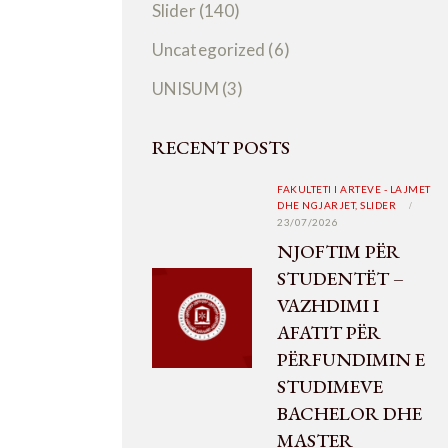
Slider
(140)
Uncategorized
(6)
UNISUM
(3)
RECENT POSTS
FAKULTETI I ARTEVE - LAJMET
DHE NGJARJET,
SLIDER
23/07/2026
NJOFTIM PËR
STUDENTËT –
VAZHDIMI I
AFATIT PËR
PËRFUNDIMIN E
STUDIMEVE
BACHELOR DHE
MASTER