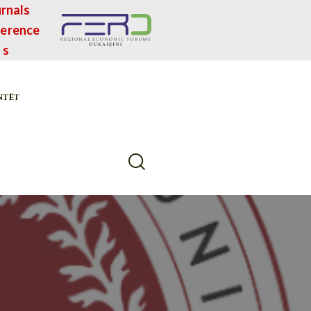
rnals
erence
s
NTËT