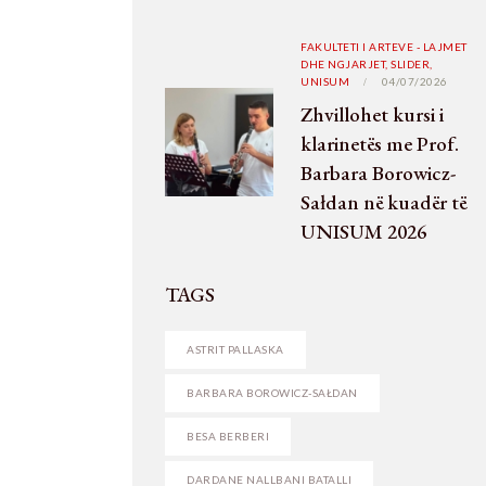
FAKULTETI I ARTEVE - LAJMET
DHE NGJARJET,
SLIDER,
UNISUM
04/07/2026
Zhvillohet kursi i
klarinetës me Prof.
Barbara Borowicz-
Sałdan në kuadër të
UNISUM 2026
TAGS
ASTRIT PALLASKA
BARBARA BOROWICZ-SAŁDAN
BESA BERBERI
DARDANE NALLBANI BATALLI