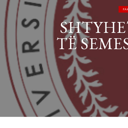
FA
SHTYHET
TË SEME