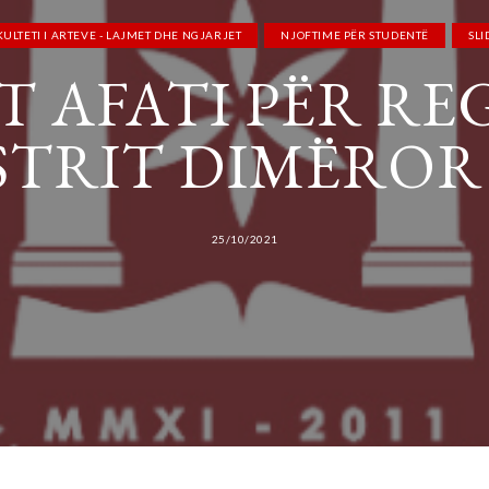
KULTETI I ARTEVE - LAJMET DHE NGJARJET
NJOFTIME PËR STUDENTË
SLI
 AFATI PËR RE
STRIT DIMËROR 2
25/10/2021