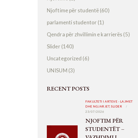
Njoftime për studentë
(60)
parlamenti studentor
(1)
Qendra për zhvillimin e karrierës
(5)
Slider
(140)
Uncategorized
(6)
UNISUM
(3)
RECENT POSTS
FAKULTETI I ARTEVE - LAJMET
DHE NGJARJET,
SLIDER
23/07/2026
NJOFTIM PËR
STUDENTËT –
VAZHDIMI I