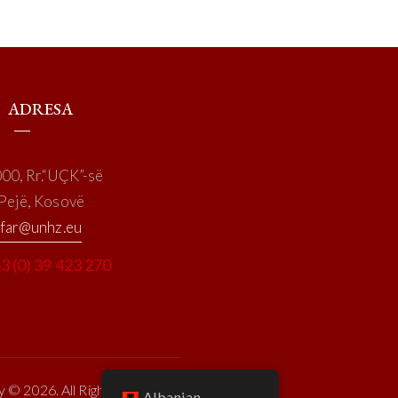
ADRESA
00, Rr.“UÇK”-së
Pejë, Kosovë
far@unhz.eu
3 (0) 39 423 270
y © 2026. All Rights Reserved.
Albanian