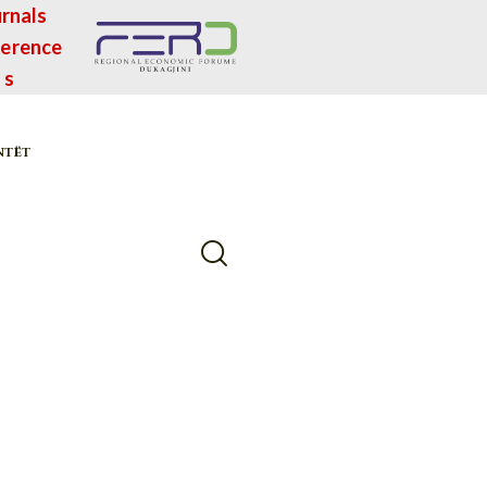
rnals
erence
s
NTËT