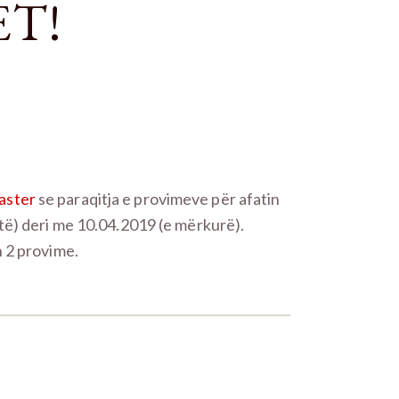
ET!
aster
se paraqitja e provimeve për afatin
rtë) deri me 10.04.2019 (e mërkurë).
n 2 provime.