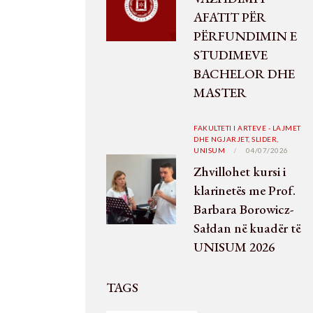
AFATIT PËR
PËRFUNDIMIN E
STUDIMEVE
BACHELOR DHE
MASTER
FAKULTETI I ARTEVE - LAJMET
DHE NGJARJET,
SLIDER,
UNISUM
04/07/2026
Zhvillohet kursi i
klarinetës me Prof.
Barbara Borowicz-
Sałdan në kuadër të
UNISUM 2026
TAGS