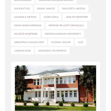
BESA BERBERI
DARDANE NALLBANI BATALLI
ELVIS BYTYQI
ERSAN JANUZI
FAKULTETI I ARTEVE
GALERIA E ARTEVE
HAXHI ZEKA
JAVA STUDENTORE
KISHA SHEN KATARINA
MIMOZA PAJAZITI DRANÇOLLI
MUZIKË SHQIPTARE
NEW BULGARIAN UNIVERSITY
ORKESTRA E DUKAGJINIT
SYZANA JAKUPI
UHZ
UNISUM 2026
VAZHDIMI I STUDIMEVE