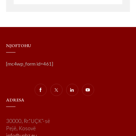
NJOFTOHU
[mc4wp_form id=461]
ADRESA
30000, Rr.“UÇK”-së
Pejë, Kosovë
info@unhz.eu