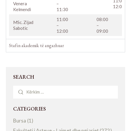
11:00 –
30
Venera
–
12:00
Kelmendi
11:30
11:00
08:00
MSc. Zijad
31
–
–
Sabotic
12:00
09:00
Stafin akademik të angazhuar
SEARCH
CATEGORIES
Bursa
(1)
Fakulteti i Arteve – Lajmet dhe ngjarjet
(272)