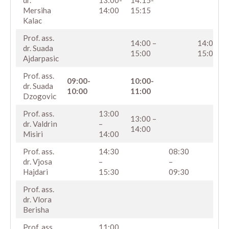
18
Mersiha
14:00
15:15
Kalac
Prof. ass.
14:00 –
14:00 –
19
dr. Suada
15:00
15:00
Ajdarpasic
Prof. ass.
09:00-
10:00-
20
dr. Suada
10:00
11:00
Dzogovic
Prof. ass.
13:00
13:00 –
21
dr. Valdrin
–
14:00
Misiri
14:00
Prof. ass.
14:30
08:30
22
dr. Vjosa
–
–
Hajdari
15:30
09:30
Prof. ass.
23
dr. Vlora
Berisha
Prof. ass.
11:00