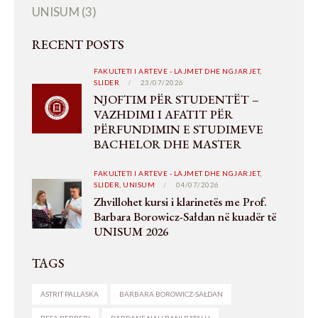
UNISUM
(3)
RECENT POSTS
FAKULTETI I ARTEVE - LAJMET DHE NGJARJET,
SLIDER
23/07/2026
NJOFTIM PËR STUDENTËT –
VAZHDIMI I AFATIT PËR
PËRFUNDIMIN E STUDIMEVE
BACHELOR DHE MASTER
FAKULTETI I ARTEVE - LAJMET DHE NGJARJET,
SLIDER,
UNISUM
04/07/2026
Zhvillohet kursi i klarinetës me Prof.
Barbara Borowicz-Sałdan në kuadër të
UNISUM 2026
TAGS
ASTRIT PALLASKA
BARBARA BOROWICZ-SAŁDAN