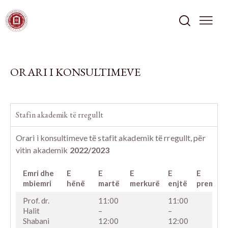
ORARI I KONSULTIMEVE
Stafin akademik të rregullt
Orari i konsultimeve të stafit akademik të rregullt, për
vitin akademik
2022/2023
Emri dhe
E
E
E
E
E
Nr.
mbiemri
hënë
martë
merkurë
enjtë
premte
Prof. dr.
11:00
11:00
1
Halit
–
–
Shabani
12:00
12:00