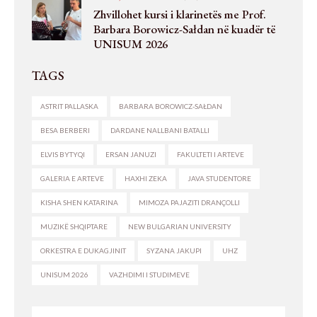
Zhvillohet kursi i klarinetës me Prof.
Barbara Borowicz-Sałdan në kuadër të
UNISUM 2026
TAGS
ASTRIT PALLASKA
BARBARA BOROWICZ-SAŁDAN
BESA BERBERI
DARDANE NALLBANI BATALLI
ELVIS BYTYQI
ERSAN JANUZI
FAKULTETI I ARTEVE
GALERIA E ARTEVE
HAXHI ZEKA
JAVA STUDENTORE
KISHA SHEN KATARINA
MIMOZA PAJAZITI DRANÇOLLI
MUZIKË SHQIPTARE
NEW BULGARIAN UNIVERSITY
ORKESTRA E DUKAGJINIT
SYZANA JAKUPI
UHZ
UNISUM 2026
VAZHDIMI I STUDIMEVE