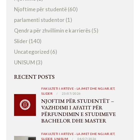
Njoftime për studentë
(60)
parlamenti studentor
(1)
Qendra për zhvillimin e karrierës
(5)
Slider
(140)
Uncategorized
(6)
UNISUM
(3)
RECENT POSTS
FAKULTETI I ARTEVE - LAJMET DHE NGJARJET,
SLIDER
23/07/2026
NJOFTIM PËR STUDENTËT –
VAZHDIMI I AFATIT PËR
PËRFUNDIMIN E STUDIMEVE
BACHELOR DHE MASTER
FAKULTETI I ARTEVE - LAJMET DHE NGJARJET,
SLIDER,
UNISUM
04/07/2026