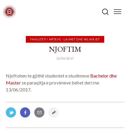
FAKULTETI I ARTEVE - LAJMET DHE NGJARJET
NJOFTIM
12/06/2017
Njoftohen te gjithë studentet e studimeve
Bachelor dhe
Master
se paraqitja e provimeve behet deri me
13/06/2017.