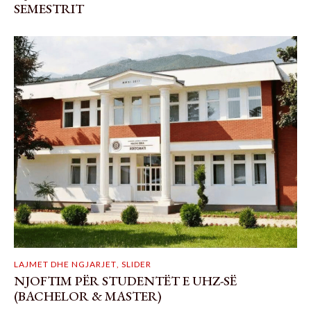
SEMESTRIT
LAJMET DHE NGJARJET
,
SLIDER
NJOFTIM PËR STUDENTËT E UHZ-SË
(BACHELOR & MASTER)