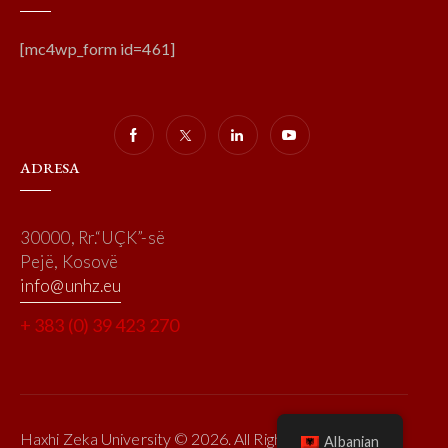
[mc4wp_form id=461]
ADRESA
30000, Rr.“UÇK”-së
Pejë, Kosovë
info@unhz.eu
+ 383 (0) 39 423 270
Haxhi Zeka University © 2026. All Rights Reserved.
Albanian