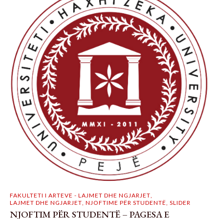
FAKULTETI I ARTEVE - LAJMET DHE NGJARJET
,
LAJMET DHE NGJARJET
,
NJOFTIME PËR STUDENTË
,
SLIDER
NJOFTIM PËR STUDENTË – PAGESA E