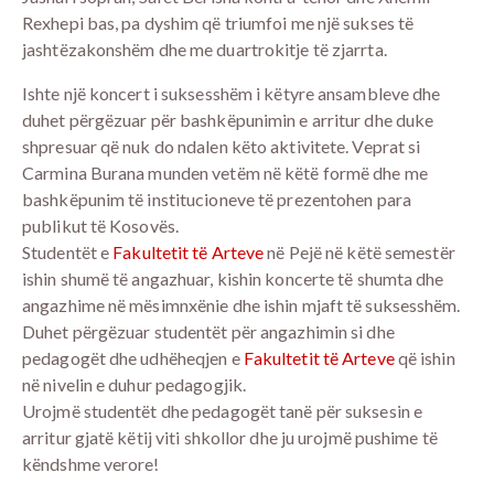
Rexhepi bas, pa dyshim që triumfoi me një sukses të
jashtëzakonshëm dhe me duartrokitje të zjarrta.
Ishte një koncert i suksesshëm i këtyre ansambleve dhe
duhet përgëzuar për bashkëpunimin e arritur dhe duke
shpresuar që nuk do ndalen këto aktivitete. Veprat si
Carmina Burana munden vetëm në këtë formë dhe me
bashkëpunim të institucioneve të prezentohen para
publikut të Kosovës.
Studentët e
Fakultetit të Arteve
në Pejë në këtë semestër
ishin shumë të angazhuar, kishin koncerte të shumta dhe
angazhime në mësimnxënie dhe ishin mjaft të suksesshëm.
Duhet përgëzuar studentët për angazhimin si dhe
pedagogët dhe udhëheqjen e
Fakultetit të Arteve
që ishin
në nivelin e duhur pedagogjik.
Urojmë studentët dhe pedagogët tanë për suksesin e
arritur gjatë këtij viti shkollor dhe ju urojmë pushime të
këndshme verore!