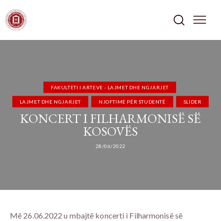
FAKULTETI I ARTEVE - LAJMET DHE NGJARJET
LAJMET DHE NGJARJET
NJOFTIME PËR STUDENTË
SLIDER
KONCERT I FILHARMONISË SË
KOSOVËS
28/06/2022
Më 26.06.2022 u mbajtë koncerti i Filharmonisë së