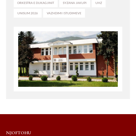
ORKESTRA E DUKAGJINIT
SYZANA JAKUPI
UHZ
UNISUM 2026
VAZHDIMI I STUDIMEVE
NJOFTOHU