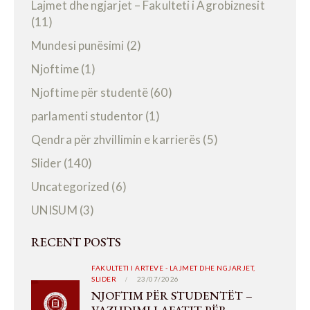
Lajmet dhe ngjarjet – Fakulteti i Agrobiznesit
(11)
Mundesi punësimi
(2)
Njoftime
(1)
Njoftime për studentë
(60)
parlamenti studentor
(1)
Qendra për zhvillimin e karrierës
(5)
Slider
(140)
Uncategorized
(6)
UNISUM
(3)
RECENT POSTS
FAKULTETI I ARTEVE - LAJMET DHE NGJARJET,
SLIDER
23/07/2026
NJOFTIM PËR STUDENTËT –