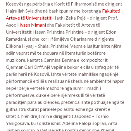
Kosovës nga përbërja e Korit të Filharmonisë me dirigjent
Hajrullah Syla dhe në bashkpunim me koret nga
Fakulteti i
Arteve të Universitetit
Haxhi Zeka Pejë – dirigjent Prof.
Asoc
Hysen Nimani
dhe Fakultetit të Arteve të
Universitetit Hasan Prishtina Prishtinë – dirigjent Edon
Ramadani, si dhe kori i fëmijëve Okarina me dirigjente
Elikona Hysaj – Shala, Prishtinë. Vepra e luajtur ishte njëra
ndër veprat më të shquara në literaturën botërore
muzikore, kantata Carmina Burana e kompozitorit
Gjerman Carl Orff, një vepër e bukur e cila u shfaq për të
parën herë në Kosovë. Ishte vërtetë mahnitëse ngaqë një
përformancë e tillë u realizua në shesh, në ambient të hapur
në përbërje vërtetë madhore nga numri i madh i
përformuesve, duke e bërë një mrekulli të vërtetë
paraqitjen para auidiencës, prezenca ishte pothuajse nga të
gjitha strukturat paralele po ashtu edhe nga krerët e
shtetit. Nën drejtimin e dirigjentit Japonez – Toshio
Yanigosava, ku solistë ishin: Adelina Paloja sopran, Arta
Jashari sopran, Safet Berisha kontra-tenor dhe Xhemil