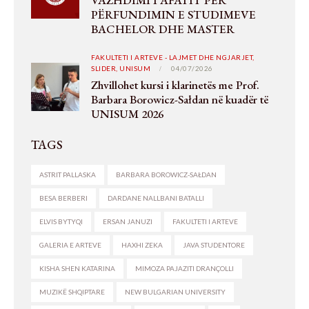
VAZHDIMI I AFATIT PËR
PËRFUNDIMIN E STUDIMEVE
BACHELOR DHE MASTER
FAKULTETI I ARTEVE - LAJMET DHE NGJARJET,
SLIDER,
UNISUM
04/07/2026
Zhvillohet kursi i klarinetës me Prof.
Barbara Borowicz-Sałdan në kuadër të
UNISUM 2026
TAGS
ASTRIT PALLASKA
BARBARA BOROWICZ-SAŁDAN
BESA BERBERI
DARDANE NALLBANI BATALLI
ELVIS BYTYQI
ERSAN JANUZI
FAKULTETI I ARTEVE
GALERIA E ARTEVE
HAXHI ZEKA
JAVA STUDENTORE
KISHA SHEN KATARINA
MIMOZA PAJAZITI DRANÇOLLI
MUZIKË SHQIPTARE
NEW BULGARIAN UNIVERSITY