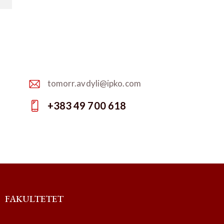
tomorr.avdyli@ipko.com
E-
+383 49 700 618
m
Ph
ail:
on
e:
FAKULTETET