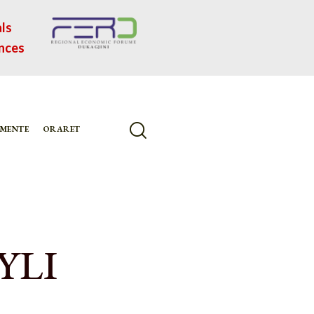
ls
nces
MENTE
ORARET
YLI