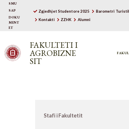
SMU
SAP
Zgjedhjet Studentore 2025
Barometri Turisti
DOKU
Kontakti
ZZHK
Alumni
MENT
ET
FAKULTETI I
AGROBIZNE
FAKUL
SIT
Stafi i Fakultetit