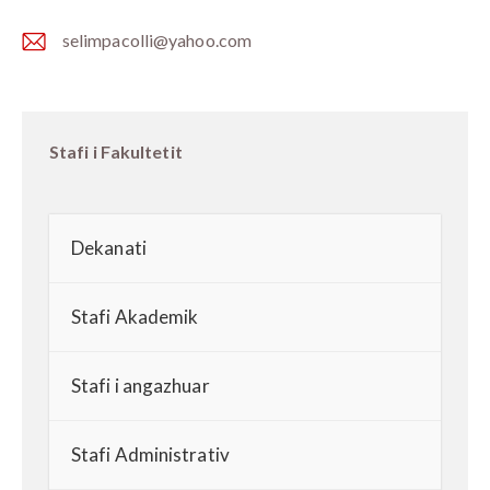
selimpacolli@yahoo.com
E-
m
ail:
Stafi i Fakultetit
Dekanati
Stafi Akademik
Stafi i angazhuar
Stafi Administrativ