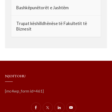
Bashkëpunëtorët e Jashtëm
Trupat këshilldhënëse të Fakultetit të
Biznesit
NJOFTOHU
[mc4wp_form id=461]