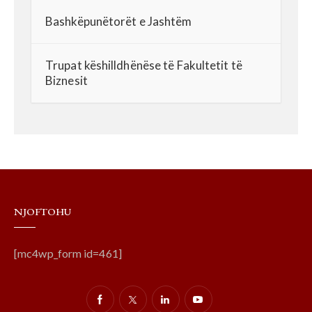
Bashkëpunëtorët e Jashtëm
Trupat këshilldhënëse të Fakultetit të
Biznesit
NJOFTOHU
[mc4wp_form id=461]