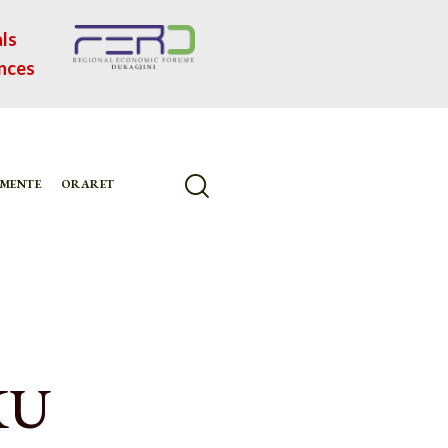
ls
nces
MENTE
ORARET
KU