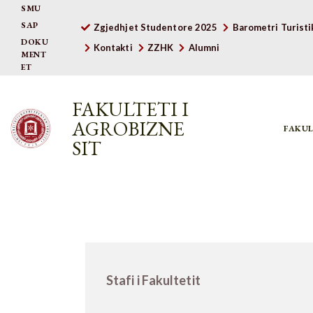
SMU
SAP
Zgjedhjet Studentore 2025
Barometri Turisti
DOKU
Kontakti
ZZHK
Alumni
MENT
ET
FAKULTETI I
AGROBIZNE
FAKUL
SIT
Stafi i Fakultetit