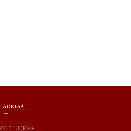
ADRESA
00, Rr.“UÇK”-së