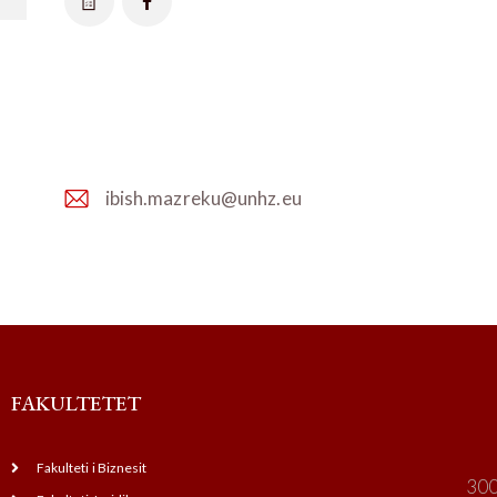
ibish.mazreku@unhz.eu
E-
m
ail:
FAKULTETET
Fakulteti i Biznesit
300