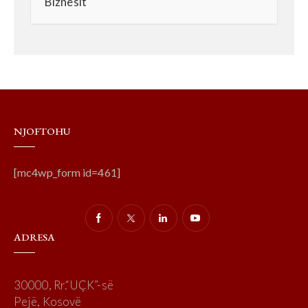
Biznesit
NJOFTOHU
[mc4wp_form id=461]
ADRESA
30000, Rr.“UÇK”-së
Pejë, Kosovë