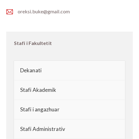
oreksi.buke@gmail.com
E-
m
ail:
Stafi i Fakultetit
Dekanati
Stafi Akademik
Stafi i angazhuar
Stafi Administrativ