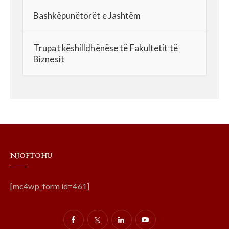
Bashkëpunëtorët e Jashtëm
Trupat këshilldhënëse të Fakultetit të
Biznesit
NJOFTOHU
[mc4wp_form id=461]